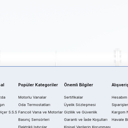
al
Popüler Kategoriler
Önemli Bilgiler
Alışveri
zda
Motorlu Vanalar
Sertifikalar
Hesabım
şın
Oda Termostatları
Üyelik Sözleşmesi
Siparişle
Ölçer S.S.S
Fancoil Vana ve Motorlar
Gizlilik ve Güvenlik
Kargom 
Basınç Sensörleri
Garanti ve İade Koşulları
Havale Bi
Elektrikli Isıtıcılar
Kişisel Verilerin Korunması