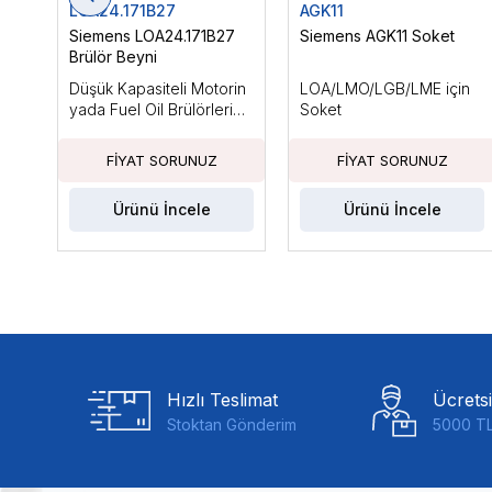
LOA24.171B27
AGK11
Siemens LOA24.171B27
Siemens AGK11 Soket
Brülör Beyni
Düşük Kapasiteli Motorin
LOA/LMO/LGB/LME için
yada Fuel Oil Brülörleri
Soket
için, Ts Max: 10sn
Ürünü İncele
Ürünü İncele
Hızlı Teslimat
Ücrets
Stoktan Gönderim
5000 TL