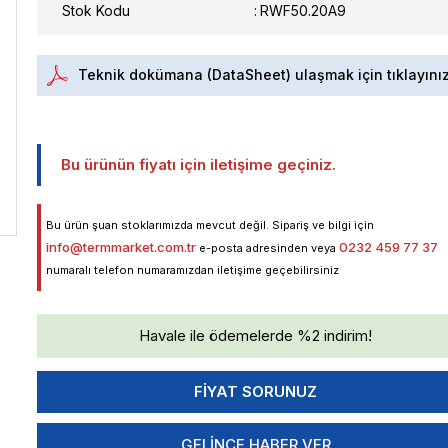
Stok Kodu
RWF50.20A9
Teknik dokümana (DataSheet) ulaşmak için tıklayını
Bu ürünün fiyatı için iletişime geçiniz.
Bu ürün şuan stoklarımızda mevcut değil. Sipariş ve bilgi için
info@termmarket.com.tr
0232 459 77 37
e-posta adresinden veya
numaralı telefon numaramızdan iletişime geçebilirsiniz
Havale ile ödemelerde %2 indirim!
GELINCE HABER VER