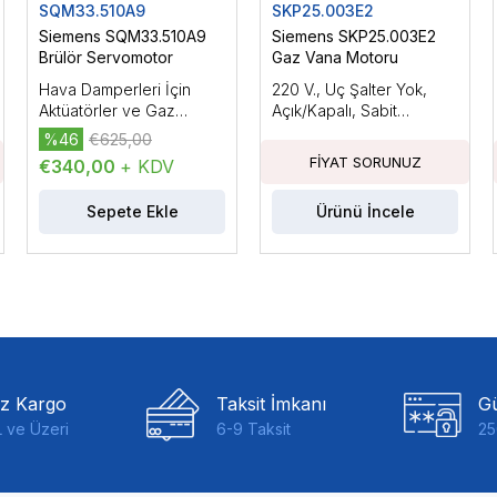
SQM33.510A9
SKP25.003E2
Siemens SQM33.510A9
Siemens SKP25.003E2
Brülör Servomotor
Gaz Vana Motoru
Hava Damperleri İçin
220 V., Uç Şalter Yok,
Aktüatörler ve Gaz
Açık/Kapalı, Sabit
Damperleri, Elektromotor
Basınçla, 22 mbar'a
%46
€625,00
Aktüatörler, AC/DC 24
Kadar Basınç Regülatörlü
€340,00
+ KDV
V.Tutma Torku:3Nm,
Kablo Uzunluğu: 150mm.
Sepete Ekle
Ürünü İncele
iz Kargo
Taksit İmkanı
Gü
 ve Üzeri
6-9 Taksit
25