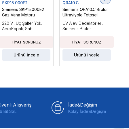
SKP15.000E2
QRA10.C
LM
Siemens SKP15.000E2
Siemens QRA10.C Brülör
Si
Gaz Vana Motoru
Ultraviyole Fotosel
Brü
220 V., Uç Şalter Yok,
UV Alev Dedektörleri,
Ara
Açık/Kapalı, Sabit
Siemens Brülör
Küç
Basınçla
Kontrolleri ile Kullanım
Güc
İçin Tasarlanmıştır
Fan
Ka
Ürünü İncele
Ürünü İncele
venli Alışveriş
İade&Değişim
6 Bit SSL
Kolay İade&Değişim