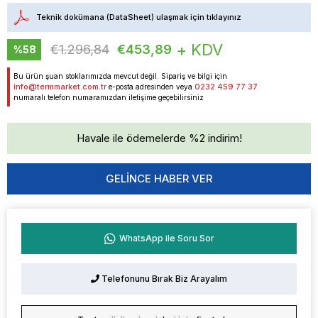
Teknik dokümana (DataSheet) ulaşmak için tıklayınız
+ KDV
€1.296,84
€453,89
%
58
İndirim
Bu ürün şuan stoklarımızda mevcut değil. Sipariş ve bilgi için
info@termmarket.com.tr
0232 459 77 37
e-posta adresinden veya
numaralı telefon numaramızdan iletişime geçebilirsiniz
Havale ile ödemelerde %2 indirim!
GELINCE HABER VER
WhatsApp ile Soru Sor
Telefonunu Bırak Biz Arayalım