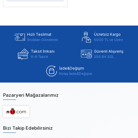
Hızlı Teslimat
Ücretsiz Kargo
Stoktan Gönderim
5000 TL ve Üzeri
Taksit İmkanı
Güvenli Alışveriş
6-9 Taksit
256 Bit SSL
İade&Değişim
Kolay İade&Değişim
Pazaryeri Mağazalarımız
Bizi Takip Edebilirsiniz