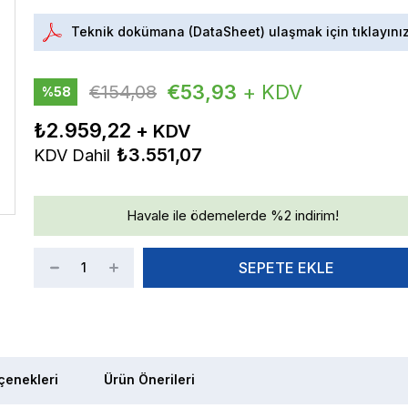
Teknik dokümana (DataSheet) ulaşmak için tıklayını
€53,93
+ KDV
€154,08
%
58
İndirim
₺2.959,22
₺3.551,07
KDV Dahil
Havale ile ödemelerde %2 indirim!
enekleri
Ürün Önerileri