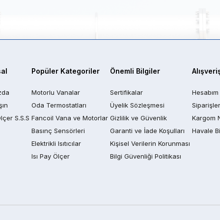
al
Popüler Kategoriler
Önemli Bilgiler
Alışveri
zda
Motorlu Vanalar
Sertifikalar
Hesabım
şın
Oda Termostatları
Üyelik Sözleşmesi
Siparişle
Ölçer S.S.S
Fancoil Vana ve Motorlar
Gizlilik ve Güvenlik
Kargom 
Basınç Sensörleri
Garanti ve İade Koşulları
Havale Bi
Elektrikli Isıtıcılar
Kişisel Verilerin Korunması
Isı Pay Ölçer
Bilgi Güvenliği Politikası