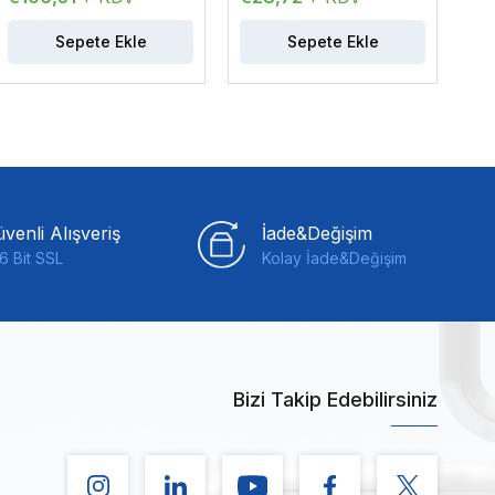
Sepete Ekle
Sepete Ekle
venli Alışveriş
İade&Değişim
6 Bit SSL
Kolay İade&Değişim
Bizi Takip Edebilirsiniz