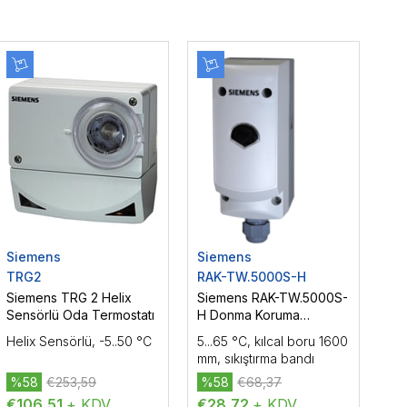
Siemens
Siemens
TRG2
RAK-TW.5000S-H
Siemens TRG 2 Helix
Siemens RAK-TW.5000S-
Sensörlü Oda Termostatı
H Donma Koruma
Termostatı
Helix Sensörlü, -5..50 °C
5...65 °C, kılcal boru 1600
mm, sıkıştırma bandı
%58
€253,59
%58
€68,37
€106,51
+ KDV
€28,72
+ KDV