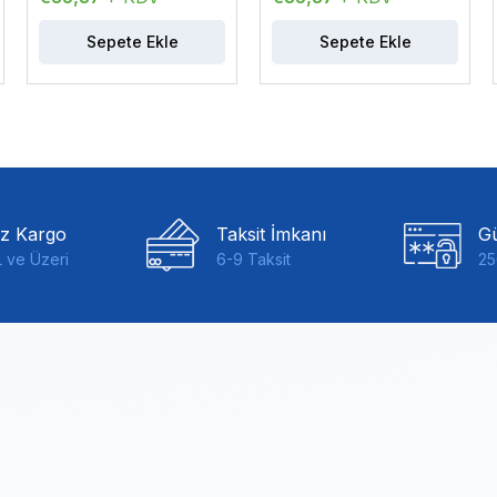
Sepete Ekle
Sepete Ekle
iz Kargo
Taksit İmkanı
Gü
 ve Üzeri
6-9 Taksit
25