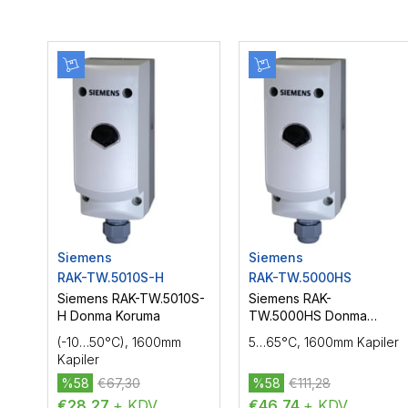
Siemens
Siemens
RAK-TW.5010S-H
RAK-TW.5000HS
Siemens RAK-TW.5010S-
Siemens RAK-
H Donma Koruma
TW.5000HS Donma
Koruma
(-10…50°C), 1600mm
5…65°C, 1600mm Kapiler
Kapiler
%58
€67,30
%58
€111,28
€28,27
+ KDV
€46,74
+ KDV