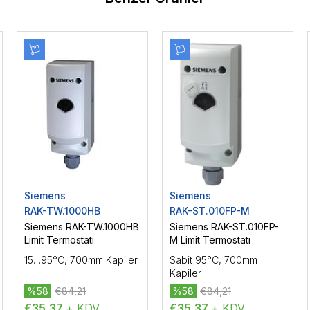
Siemens
Siemens
RAK-TW.1000HB
RAK-ST.010FP-M
Siemens RAK-TW.1000HB
Siemens RAK-ST.010FP-
Limit Termostatı
M Limit Termostatı
15…95°C, 700mm Kapiler
Sabit 95°C, 700mm
Kapiler
%58
€84,21
%58
€84,21
€35,37
+ KDV
€35,37
+ KDV