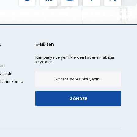
ş
E-Bülten
Kampanya ve yeniliklerden haber almak için
kayıt olun.
rim
Nerede
ldirim Formu
GÖNDER