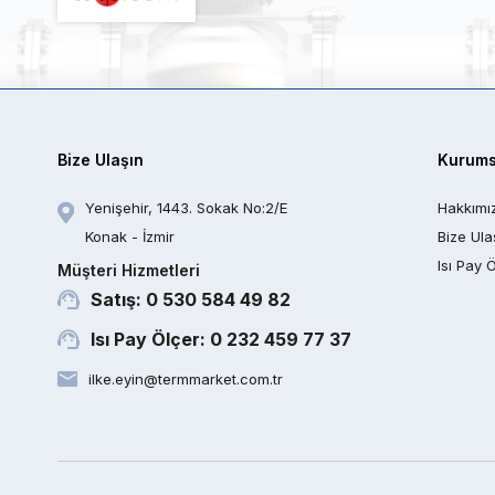
Bize Ulaşın
Kurums
Yenişehir, 1443. Sokak No:2/E
Hakkımı
Konak - İzmir
Bize Ula
Isı Pay 
Müşteri Hizmetleri
Satış: 0 530 584 49 82
Isı Pay Ölçer: 0 232 459 77 37
ilke.eyin@termmarket.com.tr