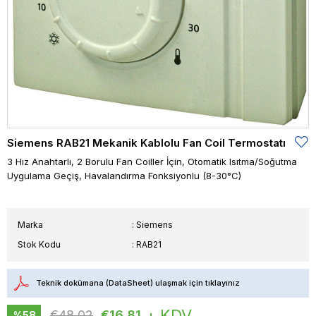
Siemens RAB21 Mekanik Kablolu Fan Coil Termostatı
3 Hız Anahtarlı, 2 Borulu Fan Coiller İçin, Otomatik Isıtma/Soğutma
Uygulama Geçiş, Havalandırma Fonksiyonlu (8-30°C)
Marka
:
Siemens
Stok Kodu
RAB21
Teknik dokümana (DataSheet) ulaşmak için tıklayınız
+ KDV
€48,02
€16,81
%
58