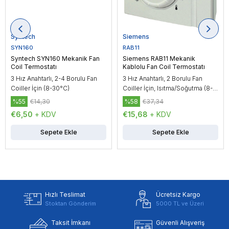
Syntech
Siemens
SYN160
RAB11
Syntech SYN160 Mekanik Fan
Siemens RAB11 Mekanik
Coil Termostatı
Kablolu Fan Coil Termostatı
3 Hız Anahtarlı, 2-4 Borulu Fan
3 Hız Anahtarlı, 2 Borulu Fan
Coiller İçin (8-30°C)
Coiller İçin, Isıtma/Soğutma (8-
30°C)
%55
€14,30
%58
€37,34
€6,50
+ KDV
€15,68
+ KDV
Sepete Ekle
Sepete Ekle
Hızlı Teslimat
Ücretsiz Kargo
Stoktan Gönderim
5000 TL ve Üzeri
Taksit İmkanı
Güvenli Alışveriş