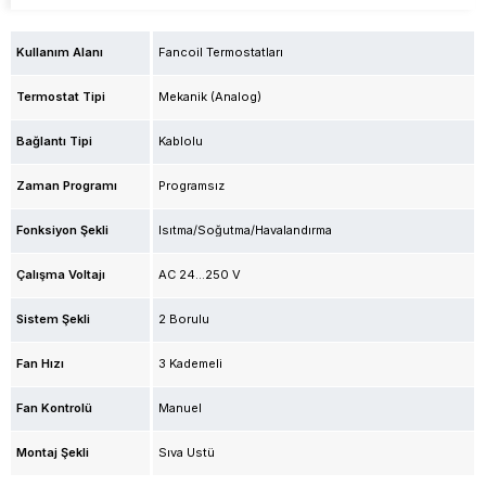
Kullanım Alanı
Fancoil Termostatları
Termostat Tipi
Mekanik (Analog)
Bağlantı Tipi
Kablolu
Zaman Programı
Programsız
Fonksiyon Şekli
Isıtma/Soğutma/Havalandırma
Çalışma Voltajı
AC 24...250 V
Sistem Şekli
2 Borulu
Fan Hızı
3 Kademeli
Fan Kontrolü
Manuel
Montaj Şekli
Sıva Üstü