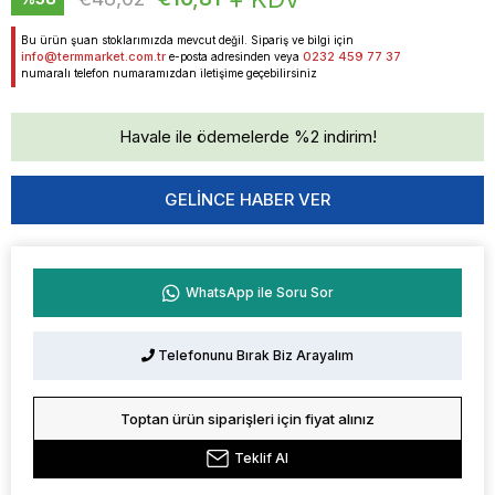
İndirim
Bu ürün şuan stoklarımızda mevcut değil. Sipariş ve bilgi için
info@termmarket.com.tr
0232 459 77 37
e-posta adresinden veya
numaralı telefon numaramızdan iletişime geçebilirsiniz
Havale ile ödemelerde %2 indirim!
GELINCE HABER VER
WhatsApp ile Soru Sor
Telefonunu Bırak Biz Arayalım
Toptan ürün siparişleri için fiyat alınız
Teklif Al