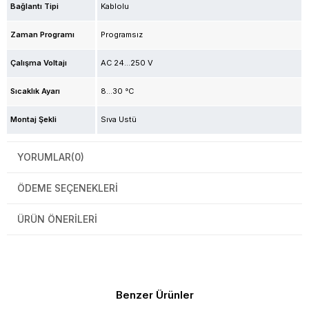
Bağlantı Tipi
Kablolu
Zaman Programı
Programsız
Çalışma Voltajı
AC 24...250 V
Sıcaklık Ayarı
8…30 °C
Montaj Şekli
Sıva Üstü
YORUMLAR
(0)
ÖDEME SEÇENEKLERI
ÜRÜN ÖNERILERI
Benzer Ürünler