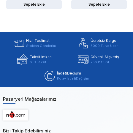
Sepete Ekle
Sepete Ekle
Hızlı Teslimat
Ücretsiz Kargo
Stoktan Gönderim
5000 TL ve Üzeri
Taksit İmkanı
Güvenli Alışveriş
6-9 Taksit
256 Bit SSL
İade&Değişim
Kolay İade&Değişim
Pazaryeri Mağazalarımız
Bizi Takip Edebilirsiniz