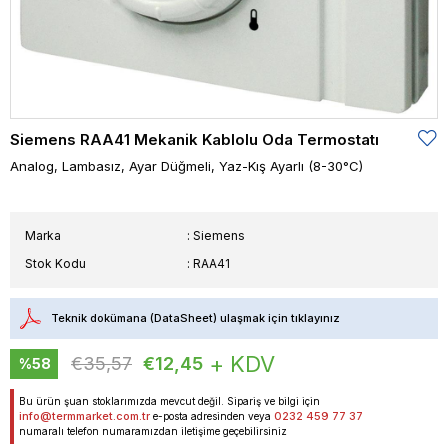
Siemens RAA41 Mekanik Kablolu Oda Termostatı
Analog, Lambasız, Ayar Düğmeli, Yaz-Kış Ayarlı (8-30°C)
Marka
:
Siemens
Stok Kodu
RAA41
Teknik dokümana (DataSheet) ulaşmak için tıklayınız
+ KDV
€35,57
€12,45
%
58
İndirim
Bu ürün şuan stoklarımızda mevcut değil. Sipariş ve bilgi için
info@termmarket.com.tr
0232 459 77 37
e-posta adresinden veya
numaralı telefon numaramızdan iletişime geçebilirsiniz