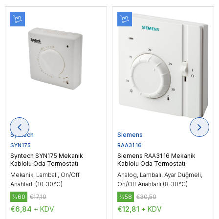
Syntech
Siemens
SYN175
RAA31.16
Syntech SYN175 Mekanik
Siemens RAA31.16 Mekanik
Kablolu Oda Termostatı
Kablolu Oda Termostatı
Mekanik, Lambalı, On/Off
Analog, Lambalı, Ayar Düğmeli,
Anahtarlı (10-30°C)
On/Off Anahtarlı (8-30°C)
%60
€17,10
%58
€30,50
€6,84
+ KDV
€12,81
+ KDV