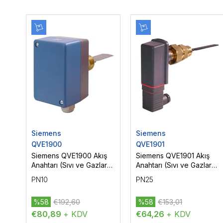
Siemens
Siemens
QVE1900
QVE1901
Siemens QVE1900 Akış
Siemens QVE1901 Akış
Anahtarı (Sıvı ve Gazlar
Anahtarı (Sıvı ve Gazlar
için)
için)
PN10
PN25
%58
€192,60
%58
€153,01
€80,89
+ KDV
€64,26
+ KDV