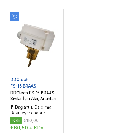
DDCtech
FS-15 BRAAS
DDCtech FS-15 BRAAS
Sıvılar İçin Akış Anahtarı
1" Bağlantılı, Daldırma
Boyu Ayarlanabilir
%45
€110,00
€60,50
+ KDV