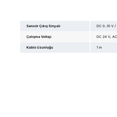
Sensör Çıkış Sinyali
DC 0...10 V /
Çalışma Voltajı
DC 24 V
AC
Kablo Uzunluğu
1 m