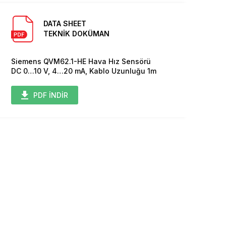
DATA SHEET
TEKNİK DOKÜMAN
Siemens QVM62.1-HE Hava Hız Sensörü
DC 0…10 V, 4…20 mA, Kablo Uzunluğu 1m
PDF İNDİR