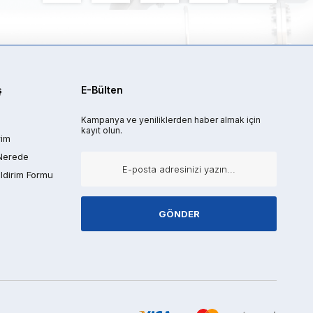
ş
E-Bülten
Kampanya ve yeniliklerden haber almak için
kayıt olun.
rim
Nerede
ldirim Formu
GÖNDER