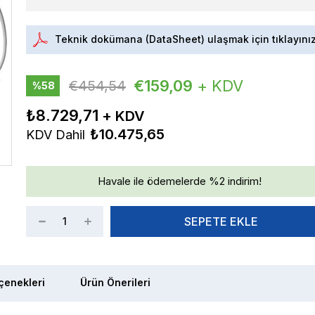
Teknik dokümana (DataSheet) ulaşmak için tıklayını
€159,09
+ KDV
€454,54
%
58
İndirim
₺8.729,71
₺10.475,65
KDV Dahil
Havale ile ödemelerde %2 indirim!
enekleri
Ürün Önerileri