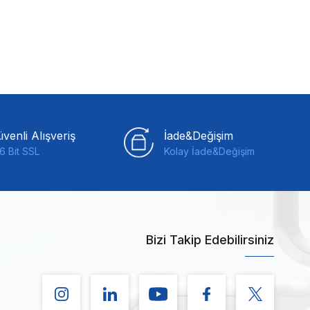
venli Alışveriş
İade&Değişim
6 Bit SSL
Kolay İade&Değişim
Bizi Takip Edebilirsiniz