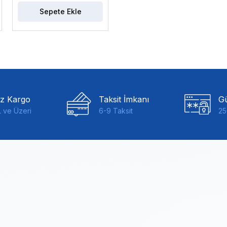
Sepete Ekle
iz Kargo
Taksit İmkanı
Gü
 ve Üzeri
6-9 Taksit
25