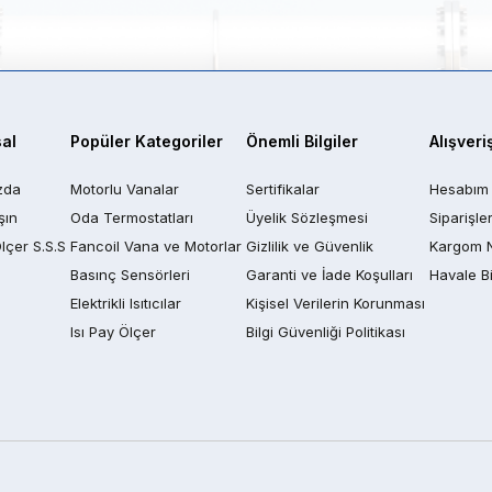
al
Popüler Kategoriler
Önemli Bilgiler
Alışveri
zda
Motorlu Vanalar
Sertifikalar
Hesabım
şın
Oda Termostatları
Üyelik Sözleşmesi
Siparişle
Ölçer S.S.S
Fancoil Vana ve Motorlar
Gizlilik ve Güvenlik
Kargom 
Basınç Sensörleri
Garanti ve İade Koşulları
Havale Bi
Elektrikli Isıtıcılar
Kişisel Verilerin Korunması
Isı Pay Ölçer
Bilgi Güvenliği Politikası