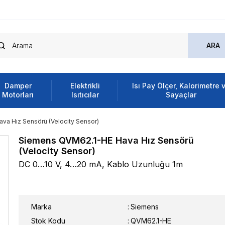
Damper
Elektrikli
Isı Pay Ölçer, Kalorimetre 
Motorları
Isıtıcılar
Sayaçlar
a Hız Sensörü (Velocity Sensor)
Siemens QVM62.1-HE Hava Hız Sensörü
(Velocity Sensor)
DC 0…10 V, 4…20 mA, Kablo Uzunluğu 1m
Marka
:
Siemens
Stok Kodu
QVM62.1-HE