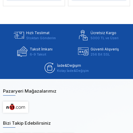
Hızlı Teslimat
Ücretsiz Kargo
Stoktan Gönderim
5000 TL ve Üzeri
Taksit İmkanı
Güvenli Alışveriş
6-9 Taksit
256 Bit SSL
İade&Değişim
Kolay İade&Değişim
Pazaryeri Mağazalarımız
Bizi Takip Edebilirsiniz