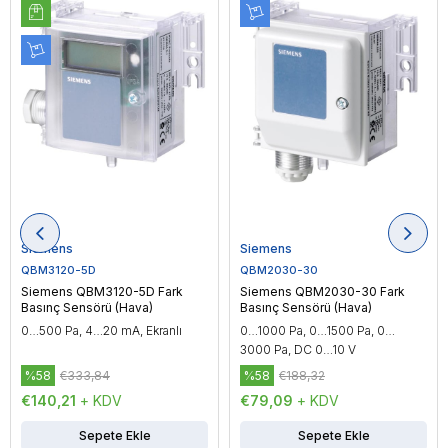
Siemens
Siemens
QBM3120-5D
QBM2030-30
Siemens QBM3120-5D Fark
Siemens QBM2030-30 Fark
Basınç Sensörü (Hava)
Basınç Sensörü (Hava)
0…500 Pa, 4…20 mA, Ekranlı
0…1000 Pa, 0…1500 Pa, 0…
3000 Pa, DC 0…10 V
%58
€333,84
%58
€188,32
€140,21
+ KDV
€79,09
+ KDV
Sepete Ekle
Sepete Ekle