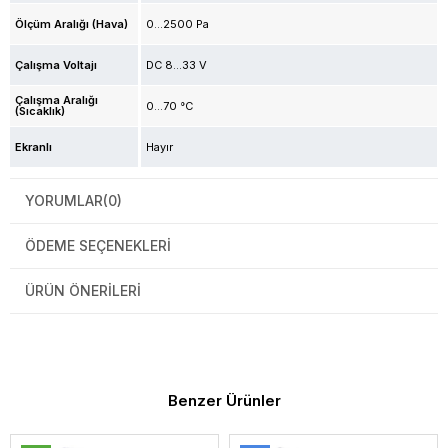
Ölçüm Aralığı (Hava)
0...2500 Pa
Çalışma Voltajı
DC 8...33 V
Çalışma Aralığı
0...70 °C
(Sıcaklık)
Ekranlı
Hayır
YORUMLAR
(0)
ÖDEME SEÇENEKLERI
ÜRÜN ÖNERILERI
Benzer Ürünler