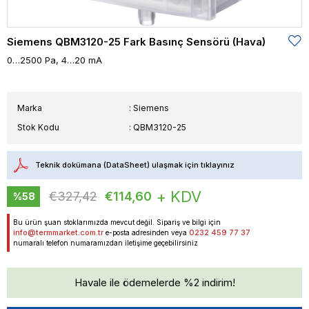
Siemens QBM3120-25 Fark Basınç Sensörü (Hava)
0…2500 Pa, 4…20 mA
Marka
:
Siemens
Stok Kodu
QBM3120-25
Teknik dokümana (DataSheet) ulaşmak için tıklayınız
+ KDV
€327,42
€114,60
%
58
İndirim
Bu ürün şuan stoklarımızda mevcut değil. Sipariş ve bilgi için
info@termmarket.com.tr
0232 459 77 37
e-posta adresinden veya
numaralı telefon numaramızdan iletişime geçebilirsiniz
Havale ile ödemelerde %2 indirim!