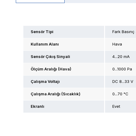
Sensör Tipi
Fark Basınç
Kullanım Alanı
Hava
Sensör Çıkış Sinyali
4...20 mA
Ölçüm Aralığı (Hava)
0...1000 Pa
Çalışma Voltajı
DC 8...33 V
Çalışma Aralığı (Sıcaklık)
0...70 °C
Ekranlı
Evet