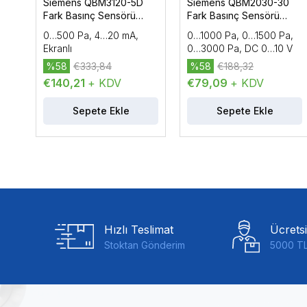
Siemens QBM3120-5D
Siemens QBM2030-30
Fark Basınç Sensörü
Fark Basınç Sensörü
(Hava)
(Hava)
0…500 Pa, 4…20 mA,
0…1000 Pa, 0…1500 Pa,
Ekranlı
0…3000 Pa, DC 0…10 V
%58
€333,84
%58
€188,32
€140,21
+ KDV
€79,09
+ KDV
Sepete Ekle
Sepete Ekle
Hızlı Teslimat
Ücrets
Stoktan Gönderim
5000 TL