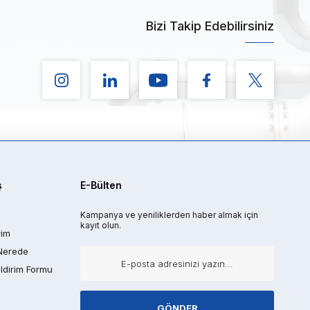
Bizi Takip Edebilirsiniz
ş
E-Bülten
Kampanya ve yeniliklerden haber almak için
kayıt olun.
rim
Nerede
ldirim Formu
GÖNDER