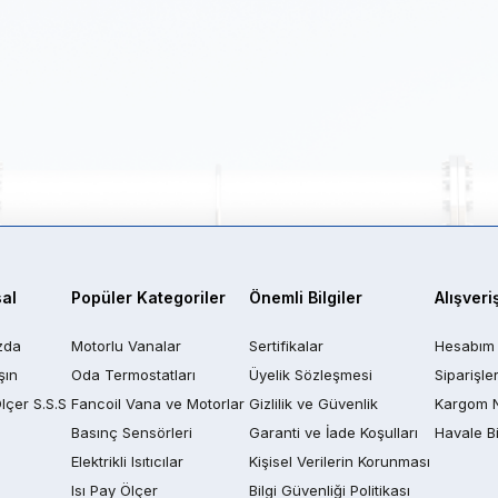
al
Popüler Kategoriler
Önemli Bilgiler
Alışveri
zda
Motorlu Vanalar
Sertifikalar
Hesabım
şın
Oda Termostatları
Üyelik Sözleşmesi
Siparişle
Ölçer S.S.S
Fancoil Vana ve Motorlar
Gizlilik ve Güvenlik
Kargom 
Basınç Sensörleri
Garanti ve İade Koşulları
Havale Bi
Elektrikli Isıtıcılar
Kişisel Verilerin Korunması
Isı Pay Ölçer
Bilgi Güvenliği Politikası