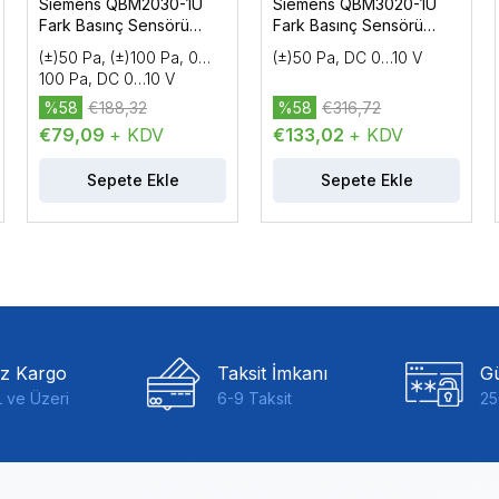
Siemens QBM2030-1U
Siemens QBM3020-1U
Fark Basınç Sensörü
Fark Basınç Sensörü
(Hava)
(Hava)
(±)50 Pa, (±)100 Pa, 0…
(±)50 Pa, DC 0…10 V
100 Pa, DC 0…10 V
%58
€188,32
%58
€316,72
€79,09
+ KDV
€133,02
+ KDV
Sepete Ekle
Sepete Ekle
iz Kargo
Taksit İmkanı
Gü
 ve Üzeri
6-9 Taksit
25