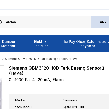
Damper
Elektrikli
Isı Pay Ölçer, Kalorimetre 
Motorları
Isıtıcılar
Sayaçlar
i
Siemens QBM3120-10D Fark Basınç Sensörü (Hava)
Siemens QBM3120-10D Fark Basınç Sensörü
(Hava)
0…1000 Pa, 4…20 mA, Ekranlı
Marka
:
Siemens
Stok Kodu
QBM3120-10D