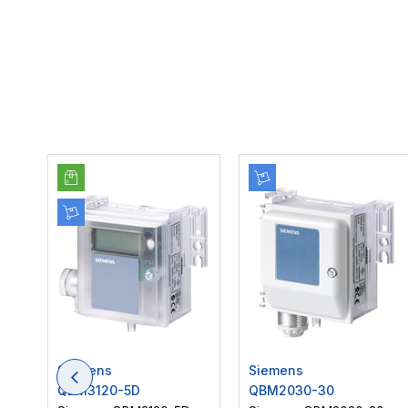
Siemens
Siemens
QBM3120-5D
QBM2030-30