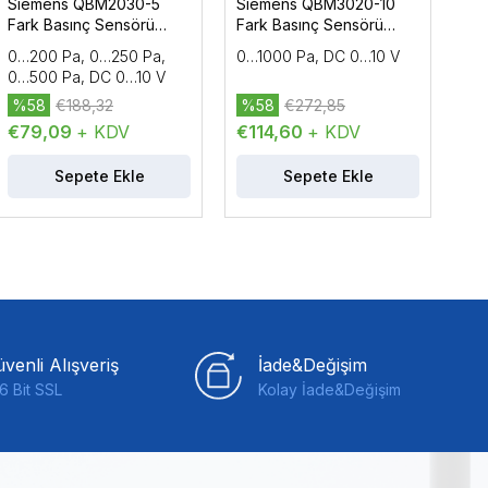
Siemens QBM2030-5
Siemens QBM3020-10
DD
Fark Basınç Sensörü
Fark Basınç Sensörü
Ba
(Hava)
(Hava)
0…200 Pa, 0…250 Pa,
0…1000 Pa, DC 0…10 V
Düş
0…500 Pa, DC 0…10 V
(H
%58
€188,32
%58
€272,85
%
€79,09
+ KDV
€114,60
+ KDV
€7
Sepete Ekle
Sepete Ekle
venli Alışveriş
İade&Değişim
6 Bit SSL
Kolay İade&Değişim