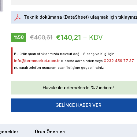
Teknik dokümana (DataSheet) ulaşmak için tıklayını
€140,21
+ KDV
€400,61
%
58
İndirim
Bu ürün şuan stoklarımızda mevcut değil. Sipariş ve bilgi için
info@termmarket.com.tr
0232 459 77 37
e-posta adresinden veya
numaralı telefon numaramızdan iletişime geçebilirsiniz
Havale ile ödemelerde %2 indirim!
GELINCE HABER VER
enekleri
Ürün Önerileri