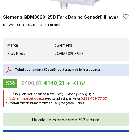
Siemens QBM3020-25D Fark Basınç Sensörü (Hava)
0…2500 Pa, DC 0…10 V, Ekranlı
Marka
:
Siemens
Stok Kodu
QBM3020-25D
Teknik dokümana (DataSheet) ulaşmak için tıklayınız
+ KDV
€400,61
€140,21
%
58
İndirim
Bu ürün şuan stoklarımızda mevcut değil. Sipariş ve bilgi için
info@termmarket.com.tr
0232 459 77 37
e-posta adresinden veya
numaralı telefon numaramızdan iletişime geçebilirsiniz
Havale ile ödemelerde %2 indirim!