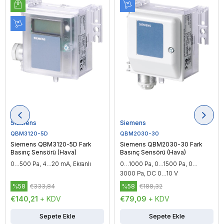
Siemens
Siemens
QBM3120-5D
QBM2030-30
Siemens QBM3120-5D Fark
Siemens QBM2030-30 Fark
Basınç Sensörü (Hava)
Basınç Sensörü (Hava)
0…500 Pa, 4…20 mA, Ekranlı
0…1000 Pa, 0…1500 Pa, 0…
3000 Pa, DC 0…10 V
%58
€333,84
%58
€188,32
€140,21
+ KDV
€79,09
+ KDV
Sepete Ekle
Sepete Ekle