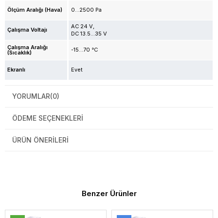
Ölçüm Aralığı (Hava)
0...2500 Pa
AC 24 V
Çalışma Voltajı
DC 13.5...35 V
Çalışma Aralığı
-15...70 °C
(Sıcaklık)
Ekranlı
Evet
YORUMLAR
(0)
ÖDEME SEÇENEKLERI
ÜRÜN ÖNERILERI
Benzer Ürünler