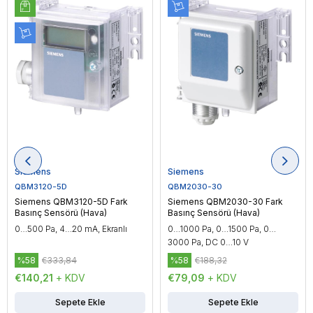
Siemens
Siemens
QBM3120-5D
QBM2030-30
Siemens QBM3120-5D Fark
Siemens QBM2030-30 Fark
Basınç Sensörü (Hava)
Basınç Sensörü (Hava)
0…500 Pa, 4…20 mA, Ekranlı
0…1000 Pa, 0…1500 Pa, 0…
3000 Pa, DC 0…10 V
%58
€333,84
%58
€188,32
€140,21
+ KDV
€79,09
+ KDV
Sepete Ekle
Sepete Ekle