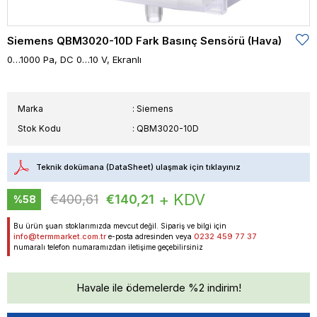
Siemens QBM3020-10D Fark Basınç Sensörü (Hava)
0…1000 Pa, DC 0…10 V, Ekranlı
Marka
:
Siemens
Stok Kodu
QBM3020-10D
Teknik dokümana (DataSheet) ulaşmak için tıklayınız
+ KDV
€400,61
€140,21
%
58
İndirim
Bu ürün şuan stoklarımızda mevcut değil. Sipariş ve bilgi için
info@termmarket.com.tr
0232 459 77 37
e-posta adresinden veya
numaralı telefon numaramızdan iletişime geçebilirsiniz
Havale ile ödemelerde %2 indirim!