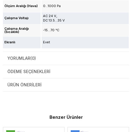
Ölçüm Aralığı (Hava)
0...1000 Pa
AC 24 V
Çalışma Voltajı
DC 13.5...35 V
Çalışma Aralığı
-15...70 °C
(Sıcaklık)
Ekranlı
Evet
YORUMLAR
(0)
ÖDEME SEÇENEKLERI
ÜRÜN ÖNERILERI
Benzer Ürünler