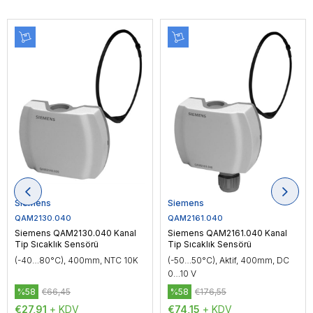
Siemens
Siemens
QAM2130.040
QAM2161.040
Siemens QAM2130.040 Kanal
Siemens QAM2161.040 Kanal
Tip Sıcaklık Sensörü
Tip Sıcaklık Sensörü
(-40…80°C), 400mm, NTC 10K
(-50…50°C), Aktif, 400mm, DC
0…10 V
%58
€66,45
%58
€176,55
€27,91
+ KDV
€74,15
+ KDV