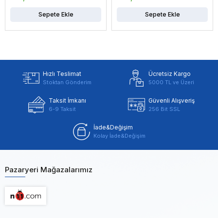
Sepete Ekle
Sepete Ekle
Hızlı Teslimat
Ücretsiz Kargo
Stoktan Gönderim
5000 TL ve Üzeri
Taksit İmkanı
Güvenli Alışveriş
6-9 Taksit
256 Bit SSL
İade&Değişim
Kolay İade&Değişim
Pazaryeri Mağazalarımız