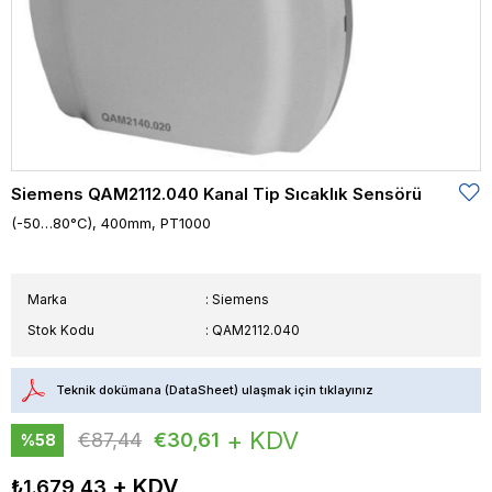
Siemens QAM2112.040 Kanal Tip Sıcaklık Sensörü
(-50…80°C), 400mm, PT1000
Marka
:
Siemens
Stok Kodu
QAM2112.040
Teknik dokümana (DataSheet) ulaşmak için tıklayınız
+ KDV
€87,44
€30,61
%
58
İndirim
₺1.679,43