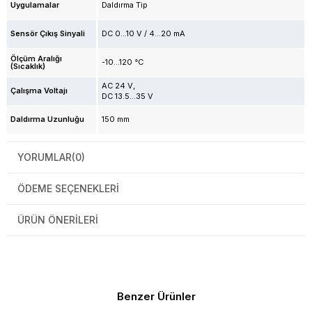
Uygulamalar
Daldırma Tip
Sensör Çıkış Sinyali
DC 0...10 V / 4...20 mA
Ölçüm Aralığı
-10...120 °C
(Sıcaklık)
AC 24 V
Çalışma Voltajı
DC 13.5...35 V
Daldırma Uzunluğu
150 mm
YORUMLAR
(0)
ÖDEME SEÇENEKLERI
ÜRÜN ÖNERILERI
Benzer Ürünler