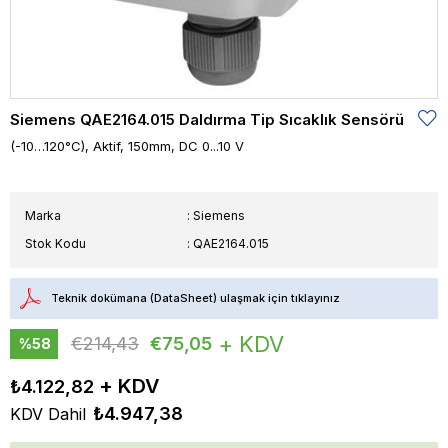
Siemens QAE2164.015 Daldırma Tip Sıcaklık Sensörü
(-10…120°C), Aktif, 150mm, DC 0...10 V
Marka
:
Siemens
Stok Kodu
QAE2164.015
Teknik dokümana (DataSheet) ulaşmak için tıklayınız
+ KDV
€214,43
€75,05
%
58
İndirim
₺4.122,82
₺4.947,38
KDV Dahil