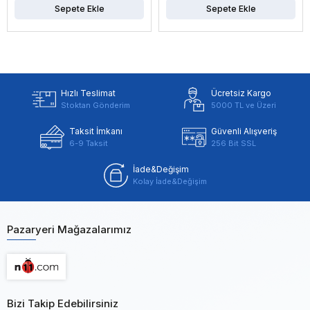
Sepete Ekle
Sepete Ekle
Hızlı Teslimat
Ücretsiz Kargo
Stoktan Gönderim
5000 TL ve Üzeri
Taksit İmkanı
Güvenli Alışveriş
6-9 Taksit
256 Bit SSL
İade&Değişim
Kolay İade&Değişim
Pazaryeri Mağazalarımız
Bizi Takip Edebilirsiniz