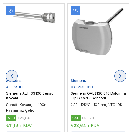
Siemens
Siemens
ALT-SS100
QAE2130.010
Siemens ALT-SS100 Sensör
Siemens QAE2130.010 Daldırma
Kovanı
Tip Sıcaklık Sensörü
Sensör Kovanı, L= 100mm,
(-30…125°C), 100mm, NTC 10K
Paslanmaz Çelik
%58
€26,64
%58
€56,28
€11,19
+ KDV
€23,64
+ KDV