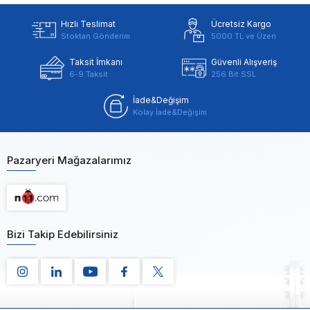
Hızlı Teslimat
Ücretsiz Kargo
Stoktan Gönderim
5000 TL ve Üzeri
Taksit İmkanı
Güvenli Alışveriş
6-9 Taksit
256 Bit SSL
İade&Değişim
Kolay İade&Değişim
Pazaryeri Mağazalarımız
Bizi Takip Edebilirsiniz