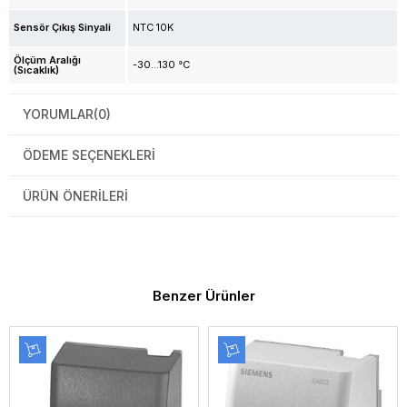
Sensör Çıkış Sinyali
NTC 10K
Ölçüm Aralığı
-30...130 °C
(Sıcaklık)
YORUMLAR
(0)
ÖDEME SEÇENEKLERI
ÜRÜN ÖNERILERI
Benzer Ürünler