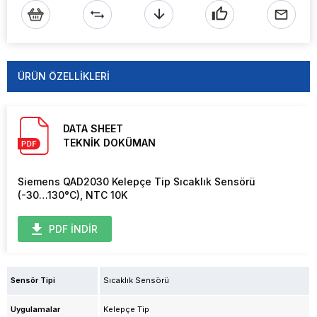
ÜRÜN ÖZELLIKLERI
DATA SHEET
TEKNİK DOKÜMAN
Siemens QAD2030 Kelepçe Tip Sıcaklık Sensörü
(-30…130°C), NTC 10K
PDF İNDİR
Sensör Tipi
Sıcaklık Sensörü
Uygulamalar
Kelepçe Tip