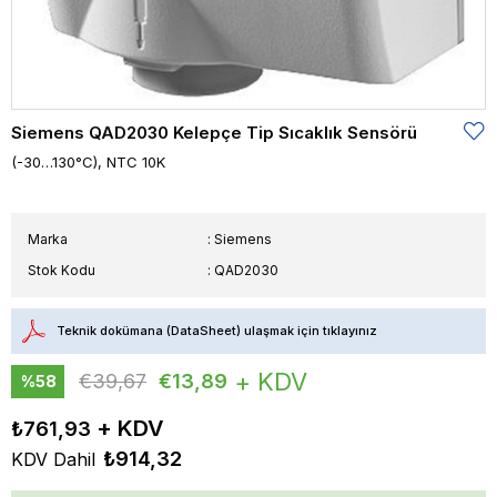
Siemens QAD2030 Kelepçe Tip Sıcaklık Sensörü
(-30…130°C), NTC 10K
Marka
:
Siemens
Stok Kodu
QAD2030
Teknik dokümana (DataSheet) ulaşmak için tıklayınız
+ KDV
€39,67
€13,89
%
58
İndirim
₺761,93
₺914,32
KDV Dahil