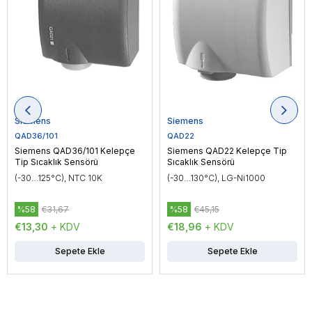
Siemens
Siemens
QAD36/101
QAD22
Siemens QAD36/101 Kelepçe
Siemens QAD22 Kelepçe Tip
Tip Sıcaklık Sensörü
Sıcaklık Sensörü
(-30…125°C), NTC 10K
(-30…130°C), LG-Ni1000
%58
€31,67
%58
€45,15
€13,30
+ KDV
€18,96
+ KDV
Sepete Ekle
Sepete Ekle