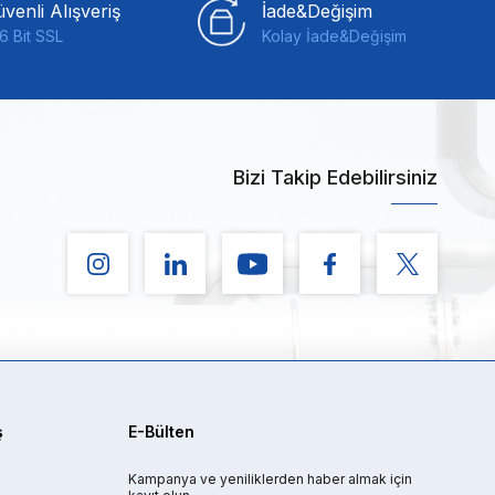
venli Alışveriş
İade&Değişim
6 Bit SSL
Kolay İade&Değişim
Bizi Takip Edebilirsiniz
ş
E-Bülten
Kampanya ve yeniliklerden haber almak için