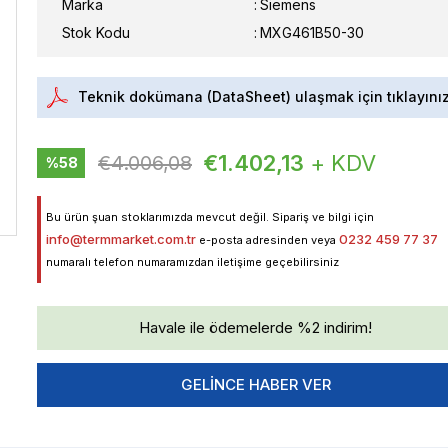
Marka
:
Siemens
Stok Kodu
MXG461B50-30
Teknik dokümana (DataSheet) ulaşmak için tıklayını
€1.402,13
+ KDV
€4.006,08
%
58
İndirim
Bu ürün şuan stoklarımızda mevcut değil. Sipariş ve bilgi için
info@termmarket.com.tr
0232 459 77 37
e-posta adresinden veya
numaralı telefon numaramızdan iletişime geçebilirsiniz
Havale ile ödemelerde %2 indirim!
GELINCE HABER VER