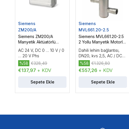
Siemens
Siemens
ZM200/A
MVL661.20-2.5
Siemens ZM200/A
Siemens MVL661.20-2.5
Manyetik Aktüatörlü
2 Yollu Manyetik Motorlu
Vanaların Kontrolü için
Soğutucu Vana, DN20,
AC 24 V, DC 0 … 10 V / 0
Dahili lehim bağlantısı,
Terminal Muhafazası
kvs 2,5
… 20 V Phs
DN20, kvs 2,5, AC / DC
24 V, DC 0/2...10 V /
%58
€328,49
%58
€1.326,80
0/4...20 mA
€137,97
+ KDV
€557,26
+ KDV
Sepete Ekle
Sepete Ekle