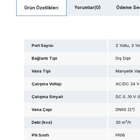
Yorumlar
(0)
Ödeme Seç
Ürün Özellikleri
Port Sayısı
2 Yollu
3 Yo
Bağlantı Tipi
Dış Dişli
Vana Tipi
Manyetik Va
Çalışma Voltajı
AC/DC 24 V
Çalışma Sinyali
DC 0...10 V (
Vana Çapı
DN50 (2")
Debi (kvs)
30 m³/h
PN Sınıfı
PN16