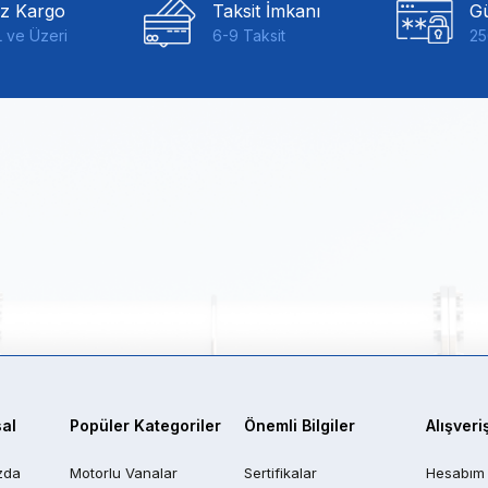
iz Kargo
Taksit İmkanı
Gü
 ve Üzeri
6-9 Taksit
25
al
Popüler Kategoriler
Önemli Bilgiler
Alışveri
zda
Motorlu Vanalar
Sertifikalar
Hesabım