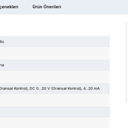
enekleri
Ürün Önerileri
llu
na
Oransal Kontrol)
DC 0…20 V (Oransal Kontrol)
4...20 mA