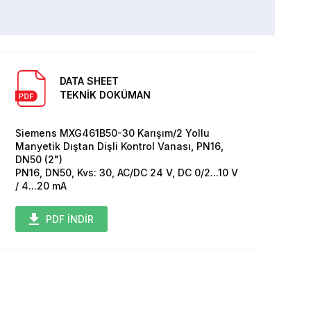
DATA SHEET
TEKNİK DOKÜMAN
Siemens MXG461B50-30 Karışım/2 Yollu
Manyetik Dıştan Dişli Kontrol Vanası, PN16,
DN50 (2")
PN16, DN50, Kvs: 30, AC/DC 24 V, DC 0/2...10 V
/ 4...20 mA
PDF İNDİR