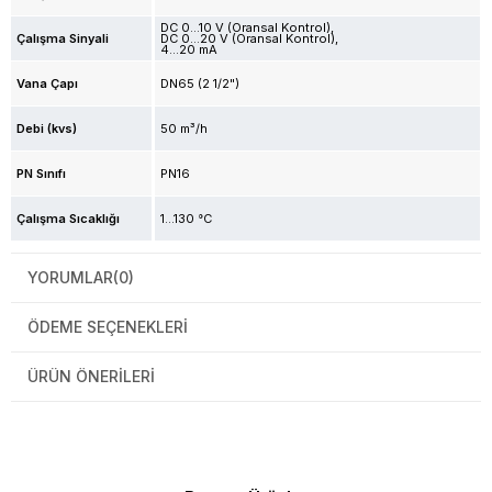
DC 0...10 V (Oransal Kontrol)
Çalışma Sinyali
DC 0…20 V (Oransal Kontrol)
4...20 mA
Vana Çapı
DN65 (2 1/2")
Debi (kvs)
50 m³/h
PN Sınıfı
PN16
Çalışma Sıcaklığı
1...130 °C
YORUMLAR
(0)
ÖDEME SEÇENEKLERI
ÜRÜN ÖNERILERI