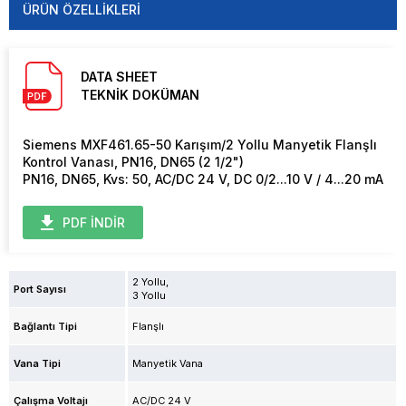
ÜRÜN ÖZELLIKLERI
DATA SHEET
TEKNİK DOKÜMAN
Siemens MXF461.65-50 Karışım/2 Yollu Manyetik Flanşlı
Kontrol Vanası, PN16, DN65 (2 1/2")
PN16, DN65, Kvs: 50, AC/DC 24 V, DC 0/2...10 V / 4...20 mA
PDF İNDİR
2 Yollu
Port Sayısı
3 Yollu
Bağlantı Tipi
Flanşlı
Vana Tipi
Manyetik Vana
Çalışma Voltajı
AC/DC 24 V