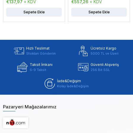
€137,97
+ KDV
€557,26
+ KDV
Sepete Ekle
Sepete Ekle
Hızlı Teslimat
Ücretsiz Kargo
Stoktan Gönderim
5000 TL ve Üzeri
Taksit İmkanı
Güvenli Alışveriş
6-9 Taksit
256 Bit SSL
İade&Değişim
Kolay İade&Değişim
Pazaryeri Mağazalarımız