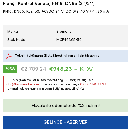
Flanşlı Kontrol Vanası, PN16, DN65 (2 1/2'')
PN16, DN65, Kvs: 50, AC/DC 24 V, DC 0/2...10 V / 4...20 mA
Marka
:
Siemens
Stok Kodu
MXF461.65-50
Teknik dokümana (DataSheet) ulaşmak için tıklayınız
+ KDV
€2.709,24
€948,23
%
58
İndirim
Bu ürün şuan stoklarımızda mevcut değil. Sipariş ve bilgi için
info@termmarket.com.tr
0232 459 77 37
e-posta adresinden veya
numaralı telefon numaramızdan iletişime geçebilirsiniz
Havale ile ödemelerde %2 indirim!
GELINCE HABER VER