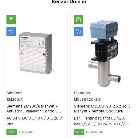
Benzer Ürünler
Siemens
Siemens
ZM200/A
MVL661.20-2.5
Siemens ZM200/A Manyetik
Siemens MVL661.20-2.5 2 Yollu
Aktüatörlü Vanaların Kontrolü
Manyetik Motorlu Soğutucu
için Terminal Muhafazası
Vana, DN20, kvs 2,5
AC 24 V, DC 0 … 10 V / 0 … 20 V
Dahili lehim bağlantısı, DN20,
Phs
kvs 2,5, AC / DC 24 V, DC 0/2...10
V / 0/4...20 mA
%58
€328,49
%58
€1.326,80