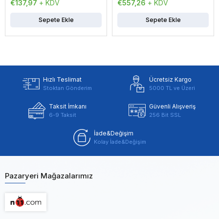
€137,97
+ KDV
€557,26
+ KDV
Sepete Ekle
Sepete Ekle
Hızlı Teslimat
Ücretsiz Kargo
Stoktan Gönderim
5000 TL ve Üzeri
Taksit İmkanı
Güvenli Alışveriş
6-9 Taksit
256 Bit SSL
İade&Değişim
Kolay İade&Değişim
Pazaryeri Mağazalarımız