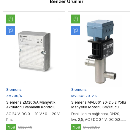
Benzer Ürünler
Siemens
Siemens
ZM200/A
MVL661.20-2.5
Siemens ZM200/A Manyetik
Siemens MVL661.20-2.5 2 Yollu
Aktüatörlü Vanaların Kontrolü
Manyetik Motorlu Soğutucu
için Terminal Muhafazası
Vana, DN20, kvs 2,5
AC 24 V, DC 0 … 10 V / 0 … 20 V
Dahili lehim bağlantısı, DN20,
Phs
kvs 2,5, AC / DC 24 V, DC 0/2...10
V / 0/4...20 mA
%58
€328,49
%58
€1.326,80