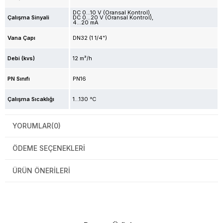
DC 0...10 V (Oransal Kontrol)
Çalışma Sinyali
DC 0…20 V (Oransal Kontrol)
4...20 mA
Vana Çapı
DN32 (1 1/4")
Debi (kvs)
12 m³/h
PN Sınıfı
PN16
Çalışma Sıcaklığı
1...130 °C
YORUMLAR
(0)
ÖDEME SEÇENEKLERI
ÜRÜN ÖNERILERI