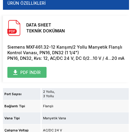
ÜRÜN ÖZELLIKLERI
DATA SHEET
TEKNİK DOKÜMAN
Siemens MXF461.32-12 Karışım/2 Yollu Manyetik Flanşlı
Kontrol Vanası, PN16, DN32 (1 1/4")
PN16, DN32, Kvs: 12, AC/DC 24 V, DC 0/2...10 V / 4...20 mA
PDF İNDİR
2 Yollu
Port Sayısı
3 Yollu
Bağlantı Tipi
Flanşlı
Vana Tipi
Manyetik Vana
Çalışma Voltajı
AC/DC 24 V