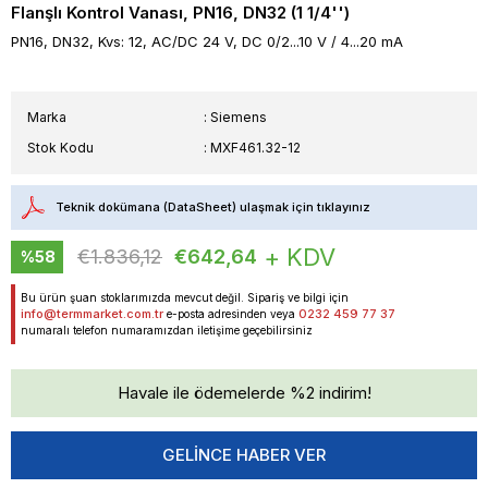
Flanşlı Kontrol Vanası, PN16, DN32 (1 1/4'')
PN16, DN32, Kvs: 12, AC/DC 24 V, DC 0/2...10 V / 4...20 mA
Marka
:
Siemens
Stok Kodu
MXF461.32-12
Teknik dokümana (DataSheet) ulaşmak için tıklayınız
+ KDV
€1.836,12
€642,64
%
58
İndirim
Bu ürün şuan stoklarımızda mevcut değil. Sipariş ve bilgi için
info@termmarket.com.tr
0232 459 77 37
e-posta adresinden veya
numaralı telefon numaramızdan iletişime geçebilirsiniz
Havale ile ödemelerde %2 indirim!
GELINCE HABER VER