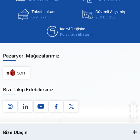
Taksit İmkanı
Güvenli Alışveriş
6-9 Taksit
256 Bit SSL
İade&Değişim
Kolay İade&Değişim
Pazaryeri Mağazalarımız
Bizi Takip Edebilirsiniz
Bize Ulaşın