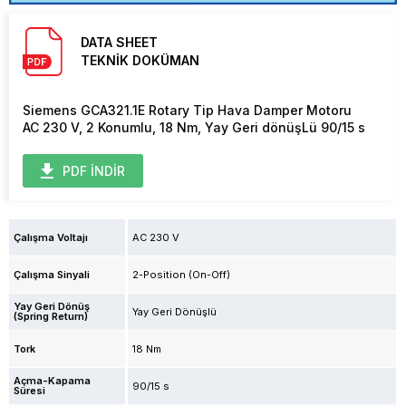
DATA SHEET
TEKNİK DOKÜMAN
Siemens GCA321.1E Rotary Tip Hava Damper Motoru
AC 230 V, 2 Konumlu, 18 Nm, Yay Geri dönüşLü 90/15 s
PDF İNDİR
Çalışma Voltajı
AC 230 V
Çalışma Sinyali
2-Position (On-Off)
Yay Geri Dönüş
Yay Geri Dönüşlü
(Spring Return)
Tork
18 Nm
Açma-Kapama
90/15 s
Süresi