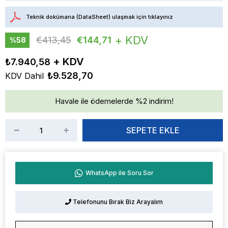
Teknik dokümana (DataSheet) ulaşmak için tıklayınız
+ KDV
€413,45
€144,71
%
58
İndirim
₺7.940,58
₺9.528,70
KDV Dahil
Havale ile ödemelerde %2 indirim!
WhatsApp ile Soru Sor
Telefonunu Bırak Biz Arayalım