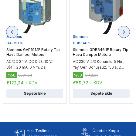
Siemens
Siemens
GAP191.1E
GDB346.1E
Siemens GAP191.1E Rotary Tip
Siemens GDB346.1E Rotary Tip
Hava Damper Motoru
Hava Damper Motoru
AC/DC 24 V, DC 0(2)...10 V/
AC 230 V, 2/3 Konumlu, 5 Nm,
0(4)...20 mA, 6 Nm, 2 s
Yay Geri Dönüşsüz, 150 s, 2
Yardımcı Kontak
%58
€291,04
%58
€142,31
€122,24
+ KDV
€59,77
+ KDV
Sepete Ekle
Sepete Ekle
Hızlı Teslimat
Ücretsiz Kargo
Stoktan Gönderim
5000 TL ve Üzeri