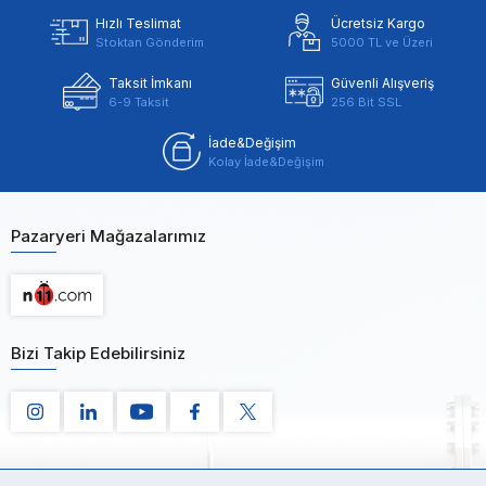
Hızlı Teslimat
Ücretsiz Kargo
Stoktan Gönderim
5000 TL ve Üzeri
Taksit İmkanı
Güvenli Alışveriş
6-9 Taksit
256 Bit SSL
İade&Değişim
Kolay İade&Değişim
Pazaryeri Mağazalarımız
Bizi Takip Edebilirsiniz