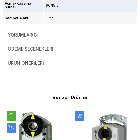
Açma-Kapama
90/15 s
Süresi
Damper Alanı
3 m²
YORUMLAR
(0)
ÖDEME SEÇENEKLERI
ÜRÜN ÖNERILERI
Benzer Ürünler