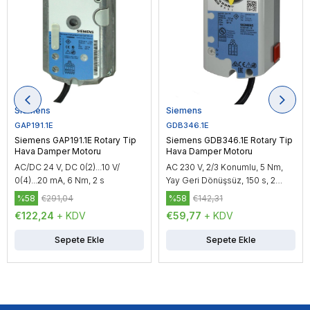
Siemens
Siemens
GAP191.1E
GDB346.1E
Siemens GAP191.1E Rotary Tip
Siemens GDB346.1E Rotary Tip
Hava Damper Motoru
Hava Damper Motoru
AC/DC 24 V, DC 0(2)...10 V/
AC 230 V, 2/3 Konumlu, 5 Nm,
0(4)...20 mA, 6 Nm, 2 s
Yay Geri Dönüşsüz, 150 s, 2
Yardımcı Kontak
%58
€291,04
%58
€142,31
€122,24
+ KDV
€59,77
+ KDV
Sepete Ekle
Sepete Ekle