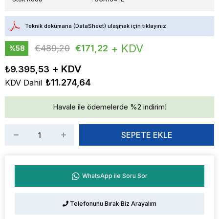
Teknik dokümana (DataSheet) ulaşmak için tıklayınız
+ KDV
€489,20
€171,22
%
58
İndirim
₺9.395,53
₺11.274,64
KDV Dahil
Havale ile ödemelerde %2 indirim!
WhatsApp ile Soru Sor
Telefonunu Bırak Biz Arayalım