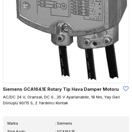
Siemens GCA164.1E Rotary Tip Hava Damper Motoru
AC/DC 24 V, Oransal, DC 0…35 V Ayarlanabilir, 18 Nm, Yay Geri
Dönüşlü 90/15 S, 2 Yardımcı Kontak
Marka
:
Siemens
Stok Kodu
GCA164.1E