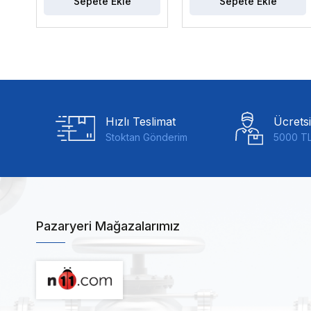
Sepete Ekle
Sepete Ekle
Hızlı Teslimat
Ücrets
Stoktan Gönderim
5000 TL
Pazaryeri Mağazalarımız