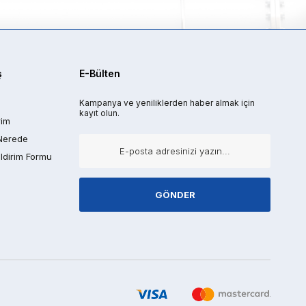
ş
E-Bülten
Kampanya ve yeniliklerden haber almak için
kayıt olun.
rim
Nerede
ldirim Formu
GÖNDER