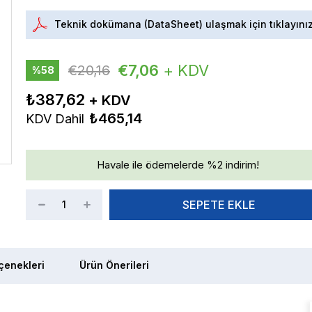
Teknik dokümana (DataSheet) ulaşmak için tıklayını
€7,06
+ KDV
€20,16
%
58
İndirim
₺387,62
₺465,14
KDV Dahil
Havale ile ödemelerde %2 indirim!
enekleri
Ürün Önerileri