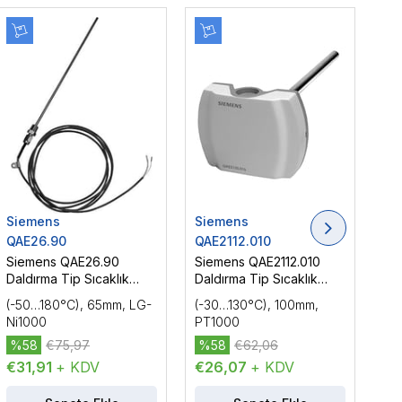
Siemens
Siemens
Si
QAE26.90
QAE2112.010
QA
Siemens QAE26.90
Siemens QAE2112.010
Si
Daldırma Tip Sıcaklık
Daldırma Tip Sıcaklık
Dal
Sensörü
Sensörü
Se
(-50…180°C), 65mm, LG-
(-30…130°C), 100mm,
(-
Ni1000
PT1000
PT
%58
€75,97
%58
€62,06
%
€31,91
+ KDV
€26,07
+ KDV
€2