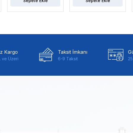
Sepete Ekle
Sepete Ekle
iz Kargo
Taksit İmkanı
Gü
 ve Üzeri
6-9 Taksit
25