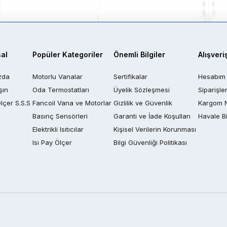
al
Popüler Kategoriler
Önemli Bilgiler
Alışveri
zda
Motorlu Vanalar
Sertifikalar
Hesabım
şın
Oda Termostatları
Üyelik Sözleşmesi
Siparişle
Ölçer S.S.S
Fancoil Vana ve Motorlar
Gizlilik ve Güvenlik
Kargom 
Basınç Sensörleri
Garanti ve İade Koşulları
Havale Bi
Elektrikli Isıtıcılar
Kişisel Verilerin Korunması
Isı Pay Ölçer
Bilgi Güvenliği Politikası