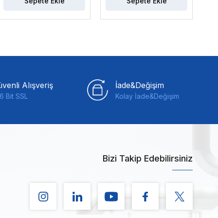
Sepete Ekle
Sepete Ekle
venli Alışveriş
İade&Değişim
6 Bit SSL
Kolay İade&Değişim
Bizi Takip Edebilirsiniz