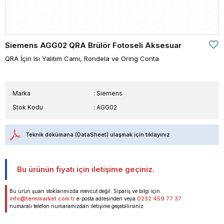
Siemens AGG02 QRA Brülör Fotoseli Aksesuar
QRA İçin Isı Yalıtım Camı, Rondela ve Oring Conta
Marka
:
Siemens
Stok Kodu
AGG02
Teknik dokümana (DataSheet) ulaşmak için tıklayınız
Bu ürünün fiyatı için iletişime geçiniz.
Bu ürün şuan stoklarımızda mevcut değil. Sipariş ve bilgi için
info@termmarket.com.tr
0232 459 77 37
e-posta adresinden veya
numaralı telefon numaramızdan iletişime geçebilirsiniz