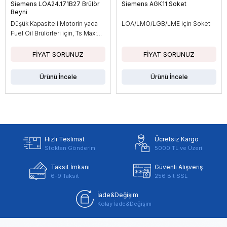
Siemens LOA24.171B27 Brülör
Siemens AGK11 Soket
Beyni
Düşük Kapasiteli Motorin yada
LOA/LMO/LGB/LME için Soket
Fuel Oil Brülörleri için, Ts Max:
10sn
Ürünü İncele
Ürünü İncele
Hızlı Teslimat
Ücretsiz Kargo
Stoktan Gönderim
5000 TL ve Üzeri
Taksit İmkanı
Güvenli Alışveriş
6-9 Taksit
256 Bit SSL
İade&Değişim
Kolay İade&Değişim