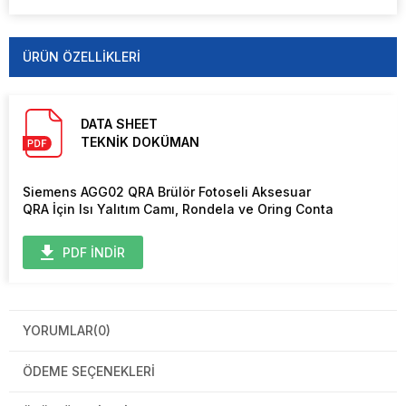
ÜRÜN ÖZELLIKLERI
DATA SHEET
TEKNİK DOKÜMAN
Siemens AGG02 QRA Brülör Fotoseli Aksesuar
QRA İçin Isı Yalıtım Camı, Rondela ve Oring Conta
PDF İNDİR
YORUMLAR
(0)
ÖDEME SEÇENEKLERI