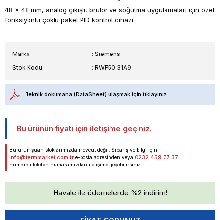
48 x 48 mm, analog çıkışlı, brülör ve soğutma uygulamaları için özel
fonksiyonlu çoklu paket PID kontrol cihazı
Marka
:
Siemens
Stok Kodu
RWF50.31A9
Teknik dokümana (DataSheet) ulaşmak için tıklayınız
Bu ürünün fiyatı için iletişime geçiniz.
Bu ürün şuan stoklarımızda mevcut değil. Sipariş ve bilgi için
info@termmarket.com.tr
0232 459 77 37
e-posta adresinden veya
numaralı telefon numaramızdan iletişime geçebilirsiniz
Havale ile ödemelerde %2 indirim!