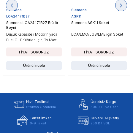
Siemens
Siemens
LOA24.171B27
AGK11
Siemens LOA24.171B27 Brülör
Siemens AGK11 Soket
Beyni
Düşük Kapasiteli Motorin yada
LOA/LMO/LGB/LME için Soket
Fuel Oil Brülörleri için, Ts Max:
10sn
Ürünü İncele
Ürünü İncele
Hızlı Teslimat
Ücretsiz Kargo
Stoktan Gönderim
5000 TL ve Üzeri
Taksit İmkanı
Güvenli Alışveriş
6-9 Taksit
256 Bit SSL