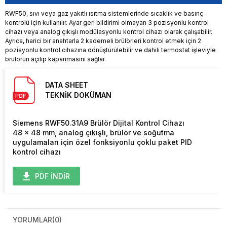
RWF50, sıvı veya gaz yakıtlı ısıtma sistemlerinde sıcaklık ve basınç
kontrolü için kullanılır. Ayar geri bildirimi olmayan 3 pozisyonlu kontrol
cihazı veya analog çıkışlı modülasyonlu kontrol cihazı olarak çalışabilir.
Ayrıca, harici bir anahtarla 2 kademeli brülörleri kontrol etmek için 2
pozisyonlu kontrol cihazına dönüştürülebilir ve dahili termostat işleviyle
brülörün açılıp kapanmasını sağlar.
DATA SHEET
TEKNİK DOKÜMAN
Siemens RWF50.31A9 Brülör Dijital Kontrol Cihazı
48 x 48 mm, analog çıkışlı, brülör ve soğutma
uygulamaları için özel fonksiyonlu çoklu paket PID
kontrol cihazı
PDF İNDİR
YORUMLAR
(0)