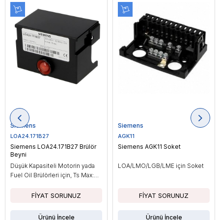
Siemens
Siemens
LOA24.171B27
AGK11
Siemens LOA24.171B27 Brülör
Siemens AGK11 Soket
Beyni
Düşük Kapasiteli Motorin yada
LOA/LMO/LGB/LME için Soket
Fuel Oil Brülörleri için, Ts Max:
10sn
Ürünü İncele
Ürünü İncele