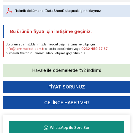
Teknik dokümana (DataSheet) ulaşmak için tıklayınız
Bu ürünün fiyatı için iletişime geçiniz.
Bu ürün şuan stoklarımızda mevcut değil. Sipariş ve bilgi için
info@termmarket.com.tr
0232 459 77 37
e-posta adresinden veya
numaralı telefon numaramızdan iletişime geçebilirsiniz
Havale ile ödemelerde %2 indirim!
GELINCE HABER VER
WhatsApp ile Soru Sor