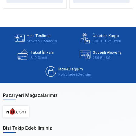
Hızlı Teslimat
Ücretsiz Kargo
Stoktan Gönderim
5000 TL ve Üzeri
Taksit İmkanı
Güvenli Alışveriş
6-9 Taksit
256 Bit SSL
İade&Değişim
Kolay İade&Değişim
Pazaryeri Mağazalarımız
Bizi Takip Edebilirsiniz