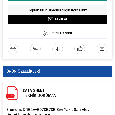
Toptan ürün siparişleri için fiyat alınız
Teklif Al
2 Yıl Garanti
ÜRÜN ÖZELLIKLERI
DATA SHEET
TEKNİK DOKÜMAN
Siemens QRB4A-B070B70B Sıvı Yakıt Sarı Alev
Dedektörü-Brülör Fotoseli