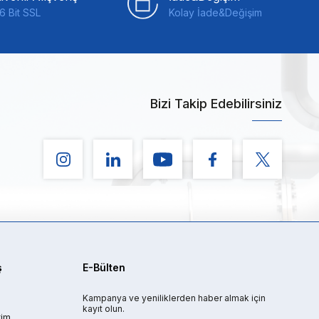
6 Bit SSL
Kolay İade&Değişim
Bizi Takip Edebilirsiniz
ş
E-Bülten
Kampanya ve yeniliklerden haber almak için
kayıt olun.
rim