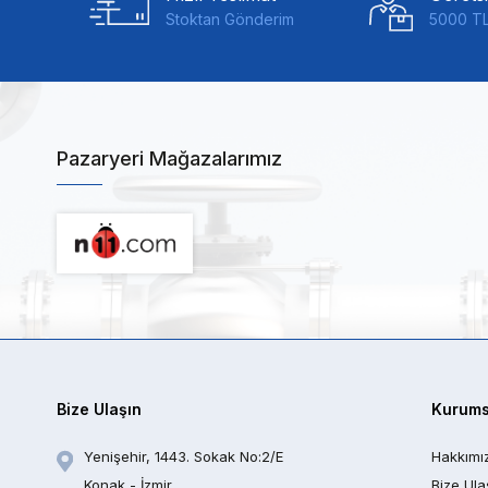
Stoktan Gönderim
5000 TL
Pazaryeri Mağazalarımız
Bize Ulaşın
Kurums
Yenişehir, 1443. Sokak No:2/E
Hakkımı
Konak - İzmir
Bize Ula