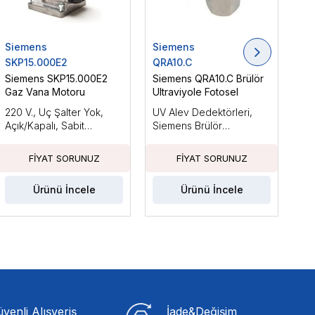
Siemens
Siemens
Si
SKP15.000E2
QRA10.C
LM
Siemens SKP15.000E2
Siemens QRA10.C Brülör
Si
Gaz Vana Motoru
Ultraviyole Fotosel
Brü
220 V., Uç Şalter Yok,
UV Alev Dedektörleri,
Ara
Açık/Kapalı, Sabit
Siemens Brülör
Küç
Basınçla
Kontrolleri ile Kullanım
Güc
İçin Tasarlanmıştır
Fan
Ka
Ürünü İncele
Ürünü İncele
venli Alışveriş
İade&Değişim