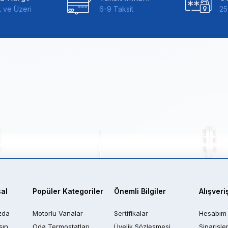
 ve Üzeri
6-9 Taksit
25
al
Popüler Kategoriler
Önemli Bilgiler
Alışveri
zda
Motorlu Vanalar
Sertifikalar
Hesabım
şın
Oda Termostatları
Üyelik Sözleşmesi
Siparişle