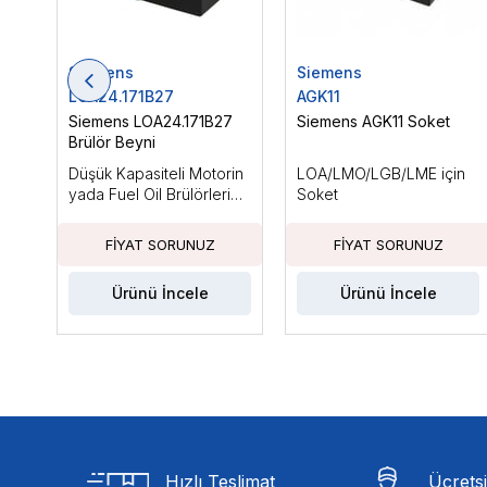
Siemens
Siemens
LOA24.171B27
AGK11
Siemens LOA24.171B27
Siemens AGK11 Soket
Brülör Beyni
Düşük Kapasiteli Motorin
LOA/LMO/LGB/LME için
yada Fuel Oil Brülörleri
Soket
için, Ts Max: 10sn
Ürünü İncele
Ürünü İncele
Hızlı Teslimat
Ücrets