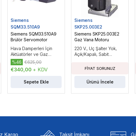
Siemens
Siemens
SQM33.510A9
SKP25.003E2
Siemens SQM33.510A9
Siemens SKP25.003E2
Brülör Servomotor
Gaz Vana Motoru
Hava Damperleri İçin
220 V., Uç Şalter Yok,
Aktüatörler ve Gaz
Açık/Kapalı, Sabit
Damperleri, Elektromotor
Basınçla, 22 mbar'a
%46
€625,00
Aktüatörler, AC/DC 24
Kadar Basınç Regülatörlü
€340,00
+ KDV
V.Tutma Torku:3Nm,
Kablo Uzunluğu: 150mm.
Sepete Ekle
Ürünü İncele
iz Kargo
Taksit İmkanı
Gü