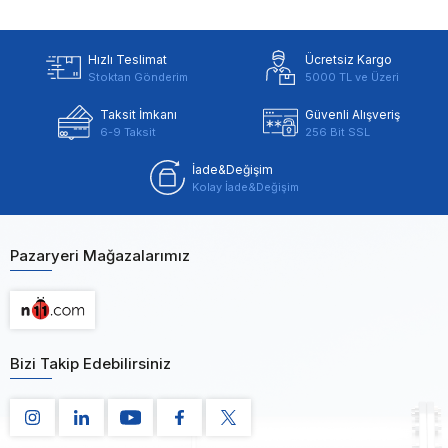
Hızlı Teslimat
Ücretsiz Kargo
Stoktan Gönderim
5000 TL ve Üzeri
Taksit İmkanı
Güvenli Alışveriş
6-9 Taksit
256 Bit SSL
İade&Değişim
Kolay İade&Değişim
Pazaryeri Mağazalarımız
Bizi Takip Edebilirsiniz