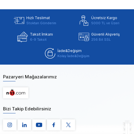
Hızlı Teslimat
Ücretsiz Kargo
Stoktan Gönderim
5000 TL ve Üzeri
Taksit İmkanı
Güvenli Alışveriş
6-9 Taksit
256 Bit SSL
İade&Değişim
Kolay İade&Değişim
Pazaryeri Mağazalarımız
Bizi Takip Edebilirsiniz