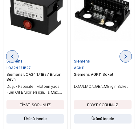
Siemens
Siemens
LOA24.171B27
AGK11
Siemens LOA24.171B27 Brülör
Siemens AGK11 Soket
Beyni
Düşük Kapasiteli Motorin yada
LOA/LMO/LGB/LME için Soket
Fuel Oil Brülörleri için, Ts Max:
10sn
Ürünü İncele
Ürünü İncele