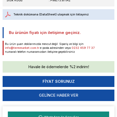
Stok Kodu
PME75.811A2
Teknik dokümana (DataSheet) ulaşmak için tıklayınız
Bu ürünün fiyatı için iletişime geçiniz.
Bu ürün şuan stoklarımızda mevcut değil. Sipariş ve bilgi için
info@termmarket.com.tr
0232 459 77 37
e-posta adresinden veya
numaralı telefon numaramızdan iletişime geçebilirsiniz
Havale ile ödemelerde %2 indirim!
GELINCE HABER VER