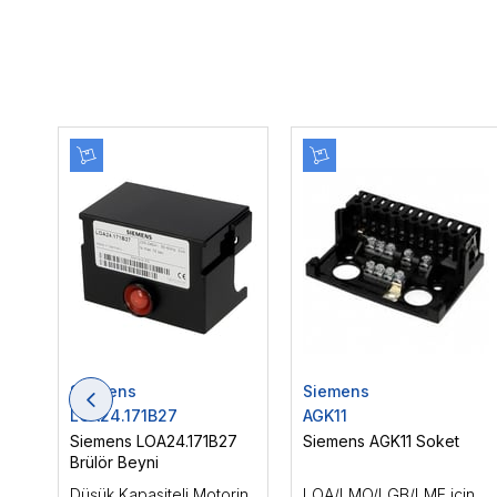
Siemens
Siemens
LOA24.171B27
AGK11
Siemens LOA24.171B27
Siemens AGK11 Soket
Brülör Beyni
Düşük Kapasiteli Motorin
LOA/LMO/LGB/LME için