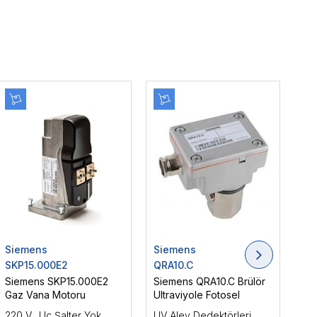
Siemens
Siemens
Si
SKP15.000E2
QRA10.C
LM
Siemens SKP15.000E2
Siemens QRA10.C Brülör
Si
Gaz Vana Motoru
Ultraviyole Fotosel
Brü
220 V., Uç Şalter Yok,
UV Alev Dedektörleri,
Ara