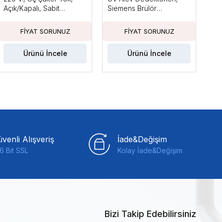
Açık/Kapalı, Sabit
Siemens Brülör
Küç
Basınçla
Kontrolleri ile Kullanım
Güc
İçin Tasarlanmıştır
Fan
Ka
Ürünü İncele
Ürünü İncele
venli Alışveriş
İade&Değişim
6 Bit SSL
Kolay İade&Değişim
Bizi Takip Edebilirsiniz