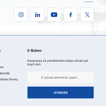
ş
E-Bülten
Kampanya ve yeniliklerden haber almak için
kayıt olun.
rim
Nerede
ldirim Formu
GÖNDER