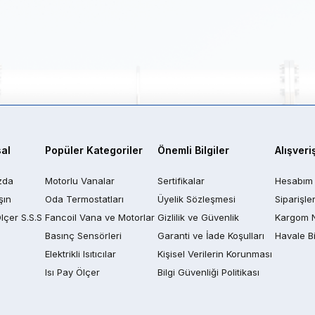
al
Popüler Kategoriler
Önemli Bilgiler
Alışveri
zda
Motorlu Vanalar
Sertifikalar
Hesabım
şın
Oda Termostatları
Üyelik Sözleşmesi
Siparişle
Ölçer S.S.S
Fancoil Vana ve Motorlar
Gizlilik ve Güvenlik
Kargom 
Basınç Sensörleri
Garanti ve İade Koşulları
Havale Bi
Elektrikli Isıtıcılar
Kişisel Verilerin Korunması
Isı Pay Ölçer
Bilgi Güvenliği Politikası