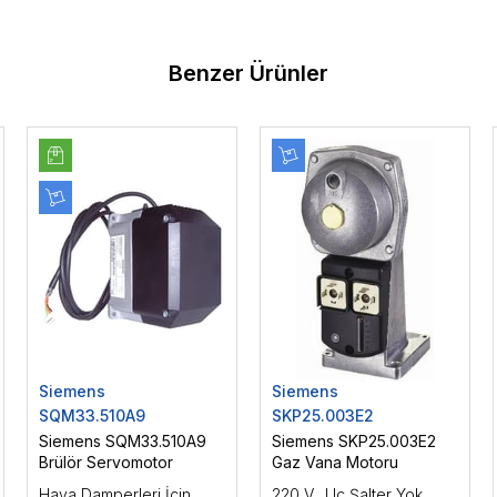
Benzer Ürünler
Siemens
Siemens
SQM33.510A9
SKP25.003E2
Siemens SQM33.510A9
Siemens SKP25.003E2
Brülör Servomotor
Gaz Vana Motoru
Hava Damperleri İçin
220 V., Uç Şalter Yok,