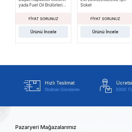
yada Fuel Oil Brülörleri
Soket
için, Ts Max: 10sn
Ürünü İncele
Ürünü İncele
Hızlı Teslimat
Ücrets
Stoktan Gönderim
5000 TL
Pazaryeri Mağazalarımız