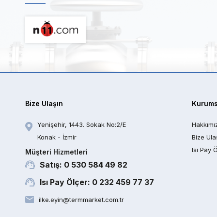
Bize Ulaşın
Kurums
Yenişehir, 1443. Sokak No:2/E
Hakkımı
Konak - İzmir
Bize Ula
Isı Pay 
Müşteri Hizmetleri
Satış: 0 530 584 49 82
Isı Pay Ölçer: 0 232 459 77 37
ilke.eyin@termmarket.com.tr