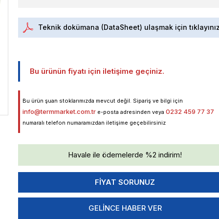
Teknik dokümana (DataSheet) ulaşmak için tıklayını
Bu ürünün fiyatı için iletişime geçiniz.
Bu ürün şuan stoklarımızda mevcut değil. Sipariş ve bilgi için
info@termmarket.com.tr
0232 459 77 37
e-posta adresinden veya
numaralı telefon numaramızdan iletişime geçebilirsiniz
Havale ile ödemelerde %2 indirim!
GELINCE HABER VER