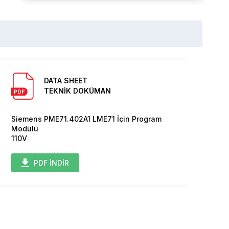
DATA SHEET
TEKNİK DOKÜMAN
Siemens PME71.402A1 LME71 İçin Program
Modülü
110V
PDF İNDİR