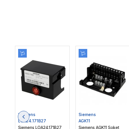
Siemens
Siemens
LOA24.171B27
AGK11
Siemens LOA24.171B27
Siemens AGK11 Soket