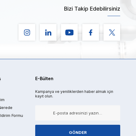
Bizi Takip Edebilirsiniz
ş
E-Bülten
Kampanya ve yeniliklerden haber almak için
kayıt olun.
rim
Nerede
ldirim Formu
GÖNDER