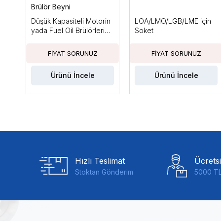
Brülör Beyni
Düşük Kapasiteli Motorin
LOA/LMO/LGB/LME için
yada Fuel Oil Brülörleri
Soket
için, Ts Max: 10sn
Ürünü İncele
Ürünü İncele
Hızlı Teslimat
Ücrets
Stoktan Gönderim
5000 TL