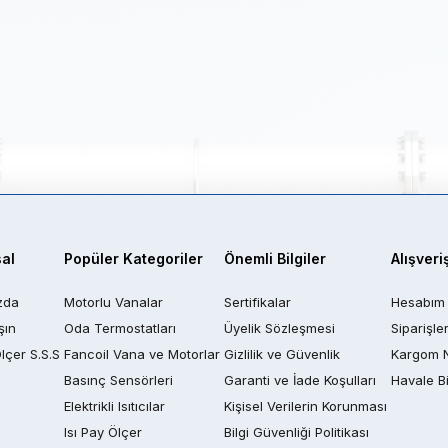
al
Popüler Kategoriler
Önemli Bilgiler
Alışveri
zda
Motorlu Vanalar
Sertifikalar
Hesabım
şın
Oda Termostatları
Üyelik Sözleşmesi
Siparişle
Ölçer S.S.S
Fancoil Vana ve Motorlar
Gizlilik ve Güvenlik
Kargom 
Basınç Sensörleri
Garanti ve İade Koşulları
Havale Bi
Elektrikli Isıtıcılar
Kişisel Verilerin Korunması
Isı Pay Ölçer
Bilgi Güvenliği Politikası