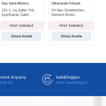
Gaz Vana Motoru
Ultraviyole Fotosel
Brü
220 V., Uç Şalter Yok,
UV Alev Dedektörleri,
Ara
Açık/Kapalı, Sabit
Siemens Brülör
Küç
Basınçla
Kontrolleri ile Kullanım
Güc
İçin Tasarlanmıştır
Fan
Ka
Ürünü İncele
Ürünü İncele
venli Alışveriş
İade&Değişim
6 Bit SSL
Kolay İade&Değişim