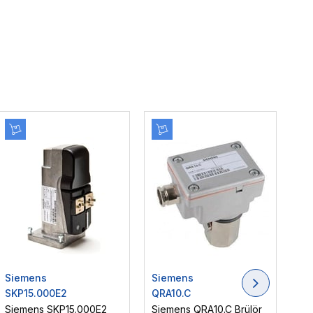
Siemens
Siemens
Si
SKP15.000E2
QRA10.C
LM
Siemens SKP15.000E2
Siemens QRA10.C Brülör
Si