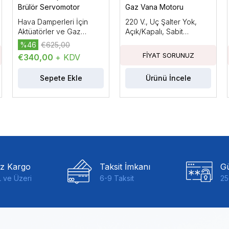
Brülör Servomotor
Gaz Vana Motoru
Hava Damperleri İçin
220 V., Uç Şalter Yok,
Aktüatörler ve Gaz
Açık/Kapalı, Sabit
Damperleri, Elektromotor
Basınçla, 22 mbar'a
%46
€625,00
Aktüatörler, AC/DC 24
Kadar Basınç Regülatörlü
€340,00
+ KDV
V.Tutma Torku:3Nm,
Kablo Uzunluğu: 150mm.
Sepete Ekle
Ürünü İncele
iz Kargo
Taksit İmkanı
Gü
 ve Üzeri
6-9 Taksit
25