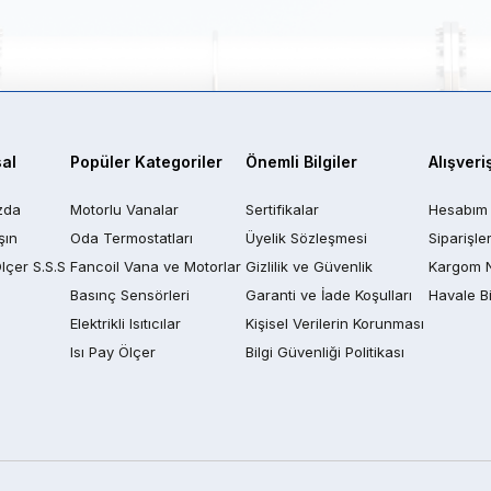
al
Popüler Kategoriler
Önemli Bilgiler
Alışveri
zda
Motorlu Vanalar
Sertifikalar
Hesabım
şın
Oda Termostatları
Üyelik Sözleşmesi
Siparişle
Ölçer S.S.S
Fancoil Vana ve Motorlar
Gizlilik ve Güvenlik
Kargom 
Basınç Sensörleri
Garanti ve İade Koşulları
Havale Bi
Elektrikli Isıtıcılar
Kişisel Verilerin Korunması
Isı Pay Ölçer
Bilgi Güvenliği Politikası