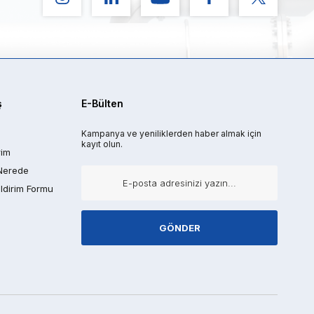
ş
E-Bülten
Kampanya ve yeniliklerden haber almak için
kayıt olun.
rim
Nerede
ldirim Formu
GÖNDER