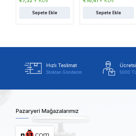
€7,32
+ KDV
€16,41
+ KDV
Sepete Ekle
Sepete Ekle
Hızlı Teslimat
Ücrets
Stoktan Gönderim
5000 TL
Pazaryeri Mağazalarımız