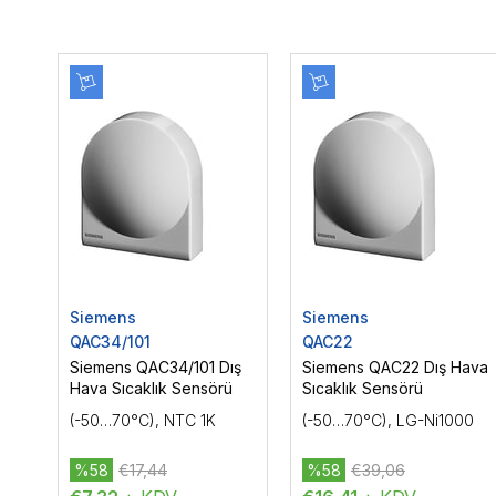
Siemens
Siemens
QAC34/101
QAC22
Siemens QAC34/101 Dış
Siemens QAC22 Dış Hava
Hava Sıcaklık Sensörü
Sıcaklık Sensörü
(-50…70°C), NTC 1K
(-50…70°C), LG-Ni1000
%58
€17,44
%58
€39,06