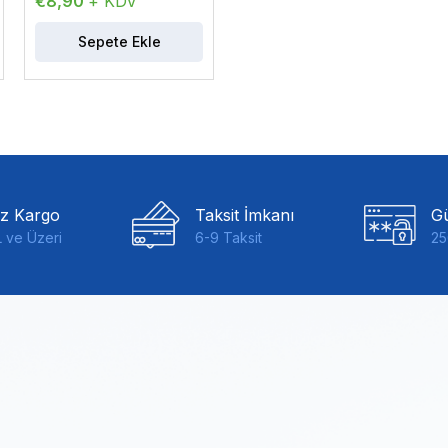
€8,90
+ KDV
Sepete Ekle
iz Kargo
Taksit İmkanı
Gü
 ve Üzeri
6-9 Taksit
25