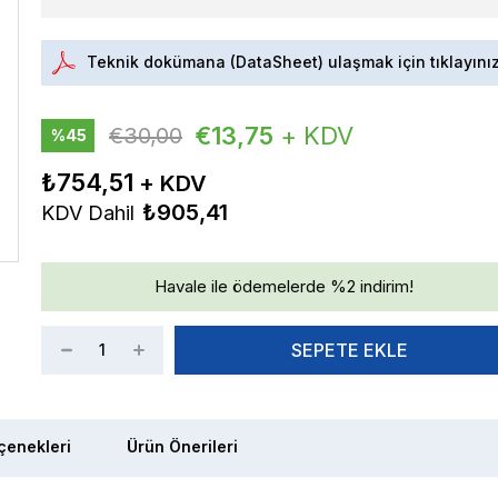
Teknik dokümana (DataSheet) ulaşmak için tıklayını
€13,75
+ KDV
€30,00
%
45
İndirim
₺754,51
₺905,41
KDV Dahil
Havale ile ödemelerde %2 indirim!
enekleri
Ürün Önerileri