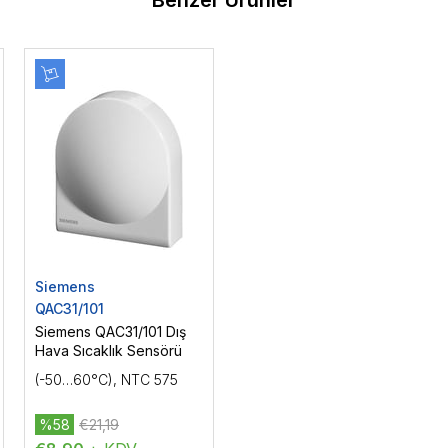
Benzer Ürünler
Siemens
QAC31/101
Siemens QAC31/101 Dış
Hava Sıcaklık Sensörü
(-50…60°C), NTC 575
%58
€21,19