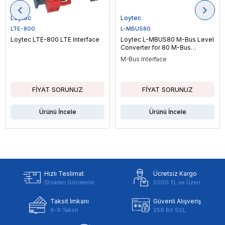
Loytec
Loytec
LTE-800
L-MBUS80
Loytec LTE-800 LTE Interface
Loytec L-MBUS80 M-Bus Level
Converter for 80 M-Bus
Devices
M-Bus Interface
Ürünü İncele
Ürünü İncele
Hızlı Teslimat
Ücretsiz Kargo
Stoktan Gönderim
5000 TL ve Üzeri
Taksit İmkanı
Güvenli Alışveriş
6-9 Taksit
256 Bit SSL