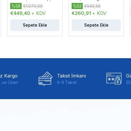
8UI, 4AO, 6DO
Çıkışı
%58
€1.070,00
%52
€543,56
€449,40
+ KDV
€260,91
+ KDV
Sepete Ekle
Sepete Ekle
iz Kargo
Taksit İmkanı
Gü
 ve Üzeri
6-9 Taksit
25