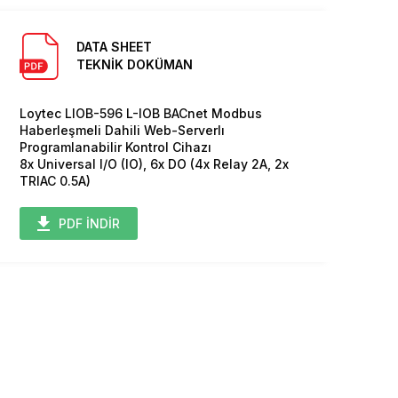
DATA SHEET
TEKNİK DOKÜMAN
Loytec LIOB-596 L-IOB BACnet Modbus
Haberleşmeli Dahili Web-Serverlı
Programlanabilir Kontrol Cihazı
8x Universal I/O (IO), 6x DO (4x Relay 2A, 2x
TRIAC 0.5A)
PDF İNDİR