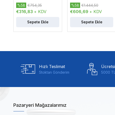
%58
€754,35
%58
€1.444,50
€316,83
+ KDV
€606,69
+ KDV
Sepete Ekle
Sepete Ekle
Hızlı Teslimat
Ücrets
Stoktan Gönderim
5000 TL
Pazaryeri Mağazalarımız