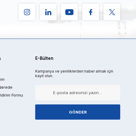
ş
E-Bülten
Kampanya ve yeniliklerden haber almak için
kayıt olun.
rim
Nerede
ldirim Formu
GÖNDER