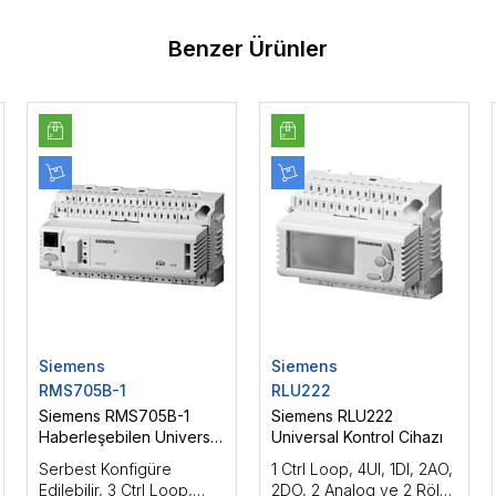
Benzer Ürünler
Siemens
Siemens
RMS705B-1
RLU222
Siemens RMS705B-1
Siemens RLU222
Haberleşebilen Universal
Universal Kontrol Cihazı
Isıtma Kontrol Cihazı
Serbest Konfigüre
1 Ctrl Loop, 4UI, 1DI, 2AO,
Edilebilir, 3 Ctrl Loop,
2DO, 2 Analog ve 2 Röle