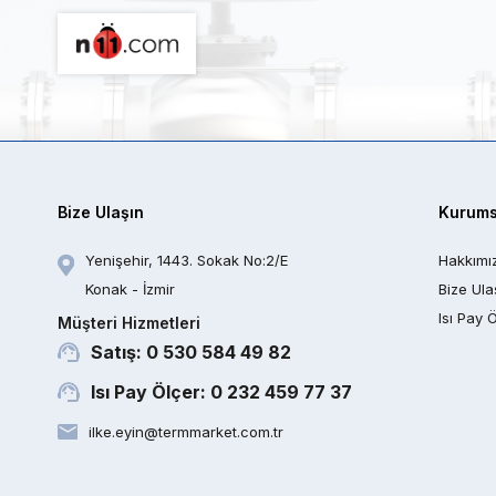
Bize Ulaşın
Kurums
Yenişehir, 1443. Sokak No:2/E
Hakkımı
Konak - İzmir
Bize Ula
Isı Pay 
Müşteri Hizmetleri
Satış: 0 530 584 49 82
Isı Pay Ölçer: 0 232 459 77 37
ilke.eyin@termmarket.com.tr