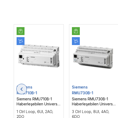
Siemens
Siemens
RMU710B-1
RMU730B-1
Siemens RMU710B-1
Siemens RMU730B-1
Haberleşebilen Universal
Haberleşebilen Universal
Isıtma Kontrol Cihazı
Isıtma Kontrol Cihazı
1 Ctrl Loop, 6UI, 2AO,
3 Ctrl Loop, 8UI, 4AO,
2DO
6DO