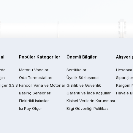
al
Popüler Kategoriler
Önemli Bilgiler
Alışveri
zda
Motorlu Vanalar
Sertifikalar
Hesabım
şın
Oda Termostatları
Üyelik Sözleşmesi
Siparişle
Ölçer S.S.S
Fancoil Vana ve Motorlar
Gizlilik ve Güvenlik
Kargom 
Basınç Sensörleri
Garanti ve İade Koşulları
Havale Bi
Elektrikli Isıtıcılar
Kişisel Verilerin Korunması
Isı Pay Ölçer
Bilgi Güvenliği Politikası