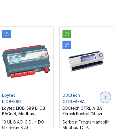
Loytec
DDCtech
DD
LIOB-589
CTRL-A-BA
CT
Loytec LIOB-589 L‑IOB
DDCtech CTRL-A-BA
DD
BACnet, Modbus
Ekranlı Kontrol Cihazı
Mo
Haberleşmeli Dahili Web-
Cih
10 UI, 6 AO, 6 DI, 4 DO
Serbest Programlanabilir
Ser
Serverlı Programlanabilir
(4x Relay 8 A)
Modbus TCIP
Mo