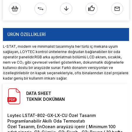
ÜRÜN ÖZELLIKLERI
L-STAT, modern ve minimalist tasarımıyla her türlü iç mekana uyum
sağlayan, LOYTEC kontrol ünitelerine doğrudan bağlanabilen bir oda
operatör panelidir.RGB arka aydınlatmalı bölümlü LCD ekranı, sıcaklık,
nem ve CO₂ gibi çevresel verileri gösterirken, dokunmatik düğmelerle
kullanıcı dostu bir arayüzde sunar. Farklı donanım versiyonları ve
özelleştirilebilir ön kapak seçenekleriyle, ofis binalarından özel projelere
kadar geniş bir kullanım imkanı sağlar.
DATA SHEET
TEKNİK DOKÜMAN
Loytec LSTAT-802-GX-LX-CU Özel Tasarım
Programlanabilir Akıllı Oda Termostatı
Özel Tasarım, EnOcean arayüzü içerir ( Minimum 100