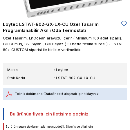
Loytec LSTAT-802-GX-LX-CU Özel Tasarım
Programlanabilir Akıllı Oda Termostatı
Özel Tasarım, EnOcean arayüzü içerir ( Minimum 100 adet sipariş,
G1: Gümüş, G2: Siyah , G3: Beyaz ( 10 hafta teslim süresi ) - LSTAT-
80x-CUSTOM siparişi ile birlikte verilmelidir.
Marka
:
Loytec
Stok Kodu
LSTAT-802-GX-LX-CU
Teknik dokümana (DataSheet) ulaşmak için tıklayınız
Bu ürünün fiyatı için iletişime geçiniz.
Bu ürün şuan stoklarımızda mevcut değil. Sipariş ve bilgi için