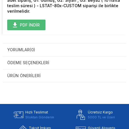
adet sipariş, G1: Gümüş, G2: Siyah , G3: Beyaz ( 10 hafta
teslim süresi ) - LSTAT-80x-CUSTOM siparişi ile birlikte
verilmelidir.
PDF İNDİR
YORUMLAR
(0)
ÖDEME SEÇENEKLERI
ÜRÜN ÖNERILERI
Hızlı Teslimat
Ücretsiz Kargo
Stoktan Gönderim
5000 TL ve Üzeri
Taksit İmkanı
Güvenli Alışveriş