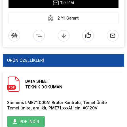
Teklif Al
2 Yıl Garanti
ÜRÜN ÖZELLIKLERI
DATA SHEET
TEKNİK DOKÜMAN
Siemens LME71.000A1 Brülör Kontrolü, Temel Ünite
Temel ünite, aralıklı, PME71.xxxA1 için, AC120V
PDF İNDİR