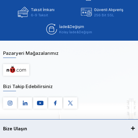
Taksit İmkanı
Güvenli Alışveriş
6-9 Taksit
256 Bit SSL
İade&Değişim
Kolay İade&Değişim
Pazaryeri Mağazalarımız
Bizi Takip Edebilirsiniz
Bize Ulaşın