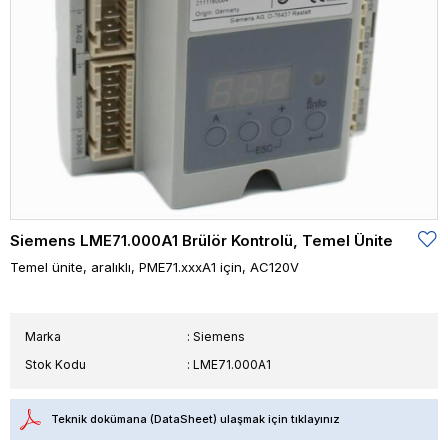
Siemens LME71.000A1 Brülör Kontrolü, Temel Ünite
Temel ünite, aralıklı, PME71.xxxA1 için, AC120V
Marka
:
Siemens
Stok Kodu
LME71.000A1
Teknik dokümana (DataSheet) ulaşmak için tıklayınız