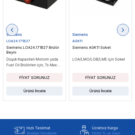
Siemens
Siemens
LOA24.171B27
AGK11
Siemens LOA24.171B27 Brülör
Siemens AGK11 Soket
Beyni
Düşük Kapasiteli Motorin yada
LOA/LMO/LGB/LME için Soket
Fuel Oil Brülörleri için, Ts Max:
10sn
Ürünü İncele
Ürünü İncele
Hızlı Teslimat
Ücretsiz Kargo
Stoktan Gönderim
5000 TL ve Üzeri