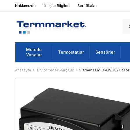
Hakkımızda
İletişim Bilgileri
Sertifikalar
Motorlu
Termostatlar
Sensörler
Vanalar
Anasayfa
Brülör Yedek Parçaları
Siemens LME44.190C2 Brülör 