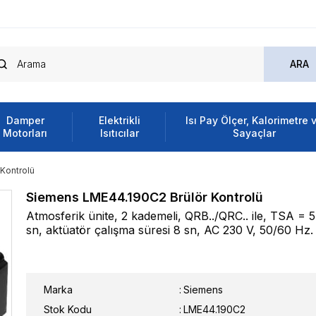
Damper
Elektrikli
Isı Pay Ölçer, Kalorimetre 
Motorları
Isıtıcılar
Sayaçlar
Kontrolü
Siemens LME44.190C2 Brülör Kontrolü
Atmosferik ünite, 2 kademeli, QRB../QRC.. ile, TSA = 5
sn, aktüatör çalışma süresi 8 sn, AC 230 V, 50/60 Hz.
Marka
:
Siemens
Stok Kodu
LME44.190C2