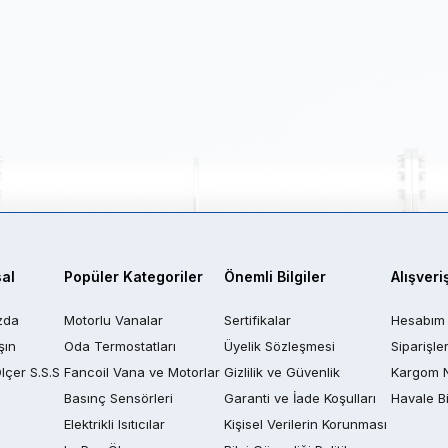
al
Popüler Kategoriler
Önemli Bilgiler
Alışveri
zda
Motorlu Vanalar
Sertifikalar
Hesabım
şın
Oda Termostatları
Üyelik Sözleşmesi
Siparişle
Ölçer S.S.S
Fancoil Vana ve Motorlar
Gizlilik ve Güvenlik
Kargom 
Basınç Sensörleri
Garanti ve İade Koşulları
Havale Bi
Elektrikli Isıtıcılar
Kişisel Verilerin Korunması