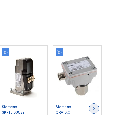
Siemens
Siemens
Si
SKP15.000E2
QRA10.C
LM