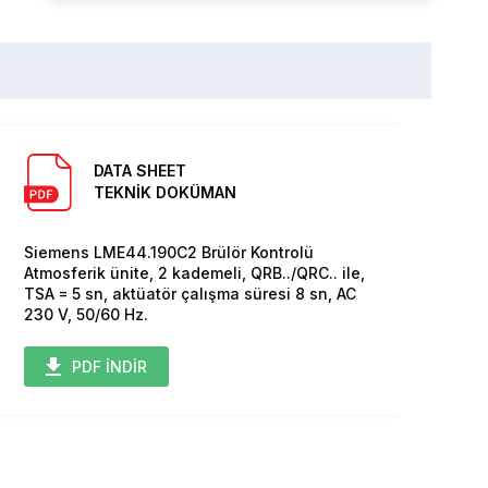
DATA SHEET
TEKNİK DOKÜMAN
Siemens LME44.190C2 Brülör Kontrolü
Atmosferik ünite, 2 kademeli, QRB../QRC.. ile,
TSA = 5 sn, aktüatör çalışma süresi 8 sn, AC
230 V, 50/60 Hz.
PDF İNDİR