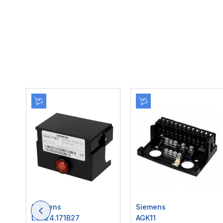
Siemens
Siemens
LOA24.171B27
AGK11