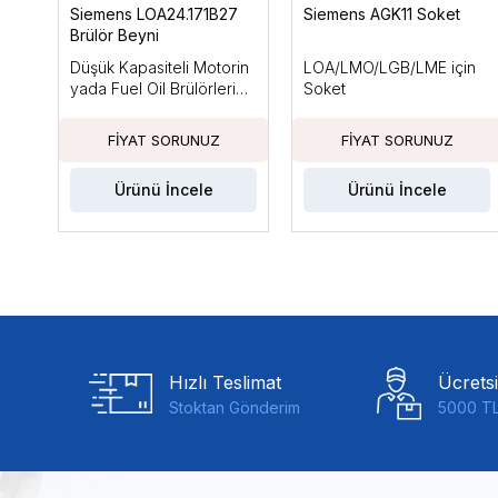
Siemens LOA24.171B27
Siemens AGK11 Soket
Brülör Beyni
Düşük Kapasiteli Motorin
LOA/LMO/LGB/LME için
yada Fuel Oil Brülörleri
Soket
için, Ts Max: 10sn
Ürünü İncele
Ürünü İncele
Hızlı Teslimat
Ücrets
Stoktan Gönderim
5000 TL