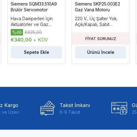
Siemens SQM33.510A9
Siemens SKP25.003E2
Brülör Servomotor
Gaz Vana Motoru
Hava Damperleri İçin
220 V., Uç Şalter Yok,
Aktüatörler ve Gaz
Açık/Kapalı, Sabit
Damperleri, Elektromotor
Basınçla, 22 mbar'a
%46
€625,00
Aktüatörler, AC/DC 24
Kadar Basınç Regülatörlü
€340,00
+ KDV
V.Tutma Torku:3Nm,
Kablo Uzunluğu: 150mm.
Sepete Ekle
Ürünü İncele
iz Kargo
Taksit İmkanı
Gü
 ve Üzeri
6-9 Taksit
25