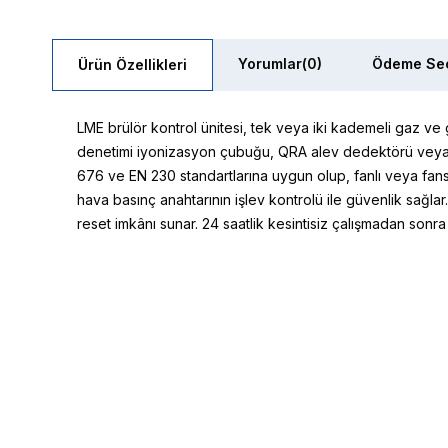
Yorumlar
(0)
Ödeme Seç
Ürün Özellikleri
LME brülör kontrol ünitesi, tek veya iki kademeli gaz ve gaz
denetimi iyonizasyon çubuğu, QRA alev dedektörü veya m
676 ve EN 230 standartlarına uygun olup, fanlı veya fansız 
hava basınç anahtarının işlev kontrolü ile güvenlik sağlar.
reset imkânı sunar. 24 saatlik kesintisiz çalışmadan sonra ko