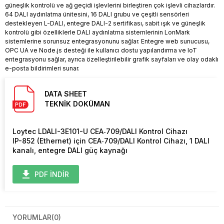
güneşlik kontrolü ve ağ geçidi işlevlerini birleştiren çok işlevli cihazlardır.
64 DALI aydınlatma ünitesini, 16 DALI grubu ve çeşitli sensörleri
destekleyen L-DALI, entegre DALI-2 sertifikası, sabit ışık ve güneşlik
kontrolü gibi özelliklerle DALI aydınlatma sistemlerinin LonMark
sistemlerine sorunsuz entegrasyonunu sağlar. Entegre web sunucusu,
OPC UA ve Node.js desteği ile kullanıcı dostu yapılandırma ve IoT
entegrasyonu sağlar, ayrıca özelleştirilebilir grafik sayfaları ve olay odaklı
e-posta bildirimleri sunar.
DATA SHEET
TEKNİK DOKÜMAN
Loytec LDALI-3E101-U CEA‑709/DALI Kontrol Cihazı
IP-852 (Ethernet) için CEA‑709/DALI Kontrol Cihazı, 1 DALI
kanalı, entegre DALI güç kaynağı
PDF İNDİR
YORUMLAR
(0)