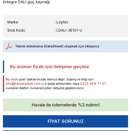
Entegre DALI güç kaynağı
Marka
:
Loytec
Stok Kodu
LDALI-3E101-U
Teknik dokümana (DataSheet) ulaşmak için tıklayınız
Bu ürünün fiyatı için iletişime geçiniz.
Bu ürün şuan stoklarımızda mevcut değil. Sipariş ve bilgi için
info@termmarket.com.tr
0232 459 77 37
e-posta adresinden veya
numaralı telefon numaramızdan iletişime geçebilirsiniz
Havale ile ödemelerde %2 indirim!