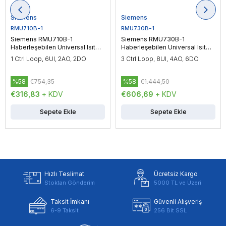
Siemens
Siemens
RMU710B-1
RMU730B-1
Siemens RMU710B-1
Siemens RMU730B-1
Haberleşebilen Universal Isıtma
Haberleşebilen Universal Isıtma
Kontrol Cihazı
Kontrol Cihazı
1 Ctrl Loop, 6UI, 2AO, 2DO
3 Ctrl Loop, 8UI, 4AO, 6DO
%58
€754,35
%58
€1.444,50
€316,83
+ KDV
€606,69
+ KDV
Sepete Ekle
Sepete Ekle
Hızlı Teslimat
Ücretsiz Kargo
Stoktan Gönderim
5000 TL ve Üzeri
Taksit İmkanı
Güvenli Alışveriş
6-9 Taksit
256 Bit SSL