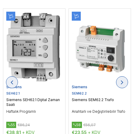
Siemens
Siemens
SEH62.1
SEM62.2
Siemens SEH62.1 Dijital Zaman
Siemens SEM62.2 Trafo
Saati
Haftalık Programlı
Anahtarlı ve Değiştirilebilir Trafo
%55
€86,24
%58
€56,07
€38,81
+ KDV
€23,55
+ KDV