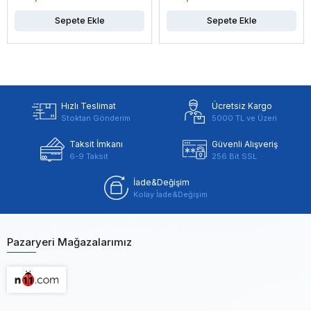
Sepete Ekle
Sepete Ekle
Hızlı Teslimat
Ücretsiz Kargo
Stoktan Gönderim
5000 TL ve Üzeri
Taksit İmkanı
Güvenli Alışveriş
6-9 Taksit
256 Bit SSL
İade&Değişim
Kolay İade&Değişim
Pazaryeri Mağazalarımız