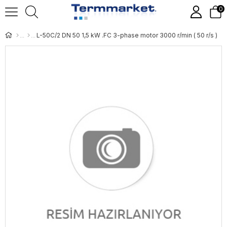
0
L-50C/2 DN 50 1,5 kW .FC 3-phase motor 3000 r/min ( 50 r/s )