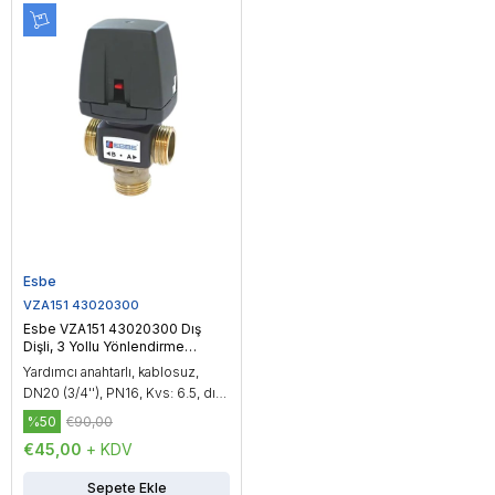
Esbe
VZA151 43020300
Esbe VZA151 43020300 Dış
Dişli, 3 Yollu Yönlendirme
Vanası, DN20 (3/4'')
Yardımcı anahtarlı, kablosuz,
DN20 (3/4''), PN16, Kvs: 6.5, dış
dişli, çalışma sıcaklığı: -20...150
%50
€90,00
°C, On/Off kontrol
€45,00
+ KDV
Sepete Ekle