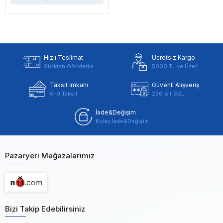
Hızlı Teslimat
Ücretsiz Kargo
Stoktan Gönderim
5000 TL ve Üzeri
Taksit İmkanı
Güvenli Alışveriş
6-9 Taksit
256 Bit SSL
İade&Değişim
Kolay İade&Değişim
Pazaryeri Mağazalarımız
Bizi Takip Edebilirsiniz