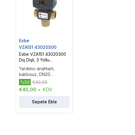
Esbe
VZA151 43020300
Esbe VZA151 43020300
Dış Dişli, 3 Yollu
Yönlendirme Vanası,
Yardımcı anahtarlı,
DN20 (3/4'')
kablosuz, DN20
(3/4''), PN16, Kvs: 6.5, dış
%50
€90,00
dişli, çalışma sıcaklığı:
€45,00
+ KDV
-20...150 °C, On/Off
kontrol
Sepete Ekle