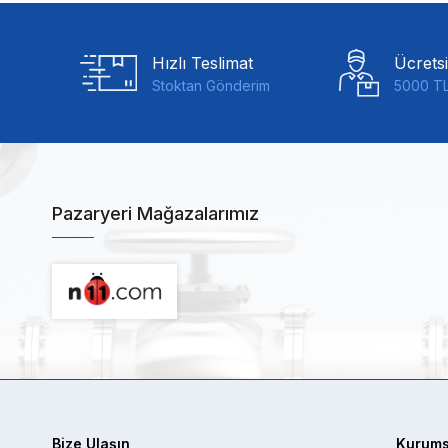
Hızlı Teslimat
Ücrets
Stoktan Gönderim
5000 TL
Pazaryeri Mağazalarımız
Bize Ulaşın
Kurums