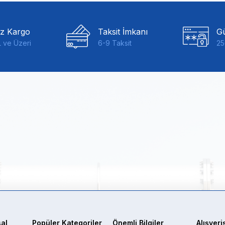
iz Kargo
Taksit İmkanı
Gü
 ve Üzeri
6-9 Taksit
25
al
Popüler Kategoriler
Önemli Bilgiler
Alışveri