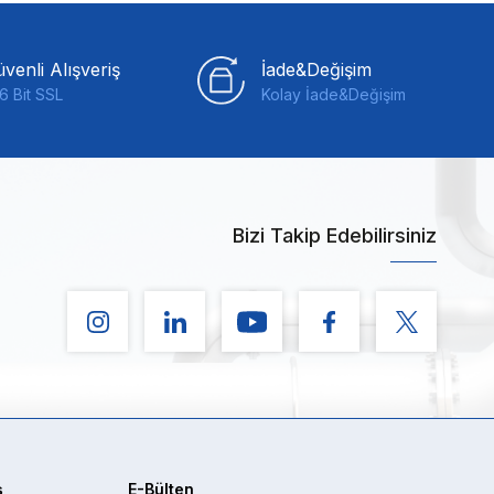
venli Alışveriş
İade&Değişim
6 Bit SSL
Kolay İade&Değişim
Bizi Takip Edebilirsiniz
ş
E-Bülten