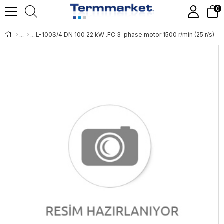
0
L-100S/4 DN 100 22 kW .FC 3-phase motor 1500 r/min (25 r/s)