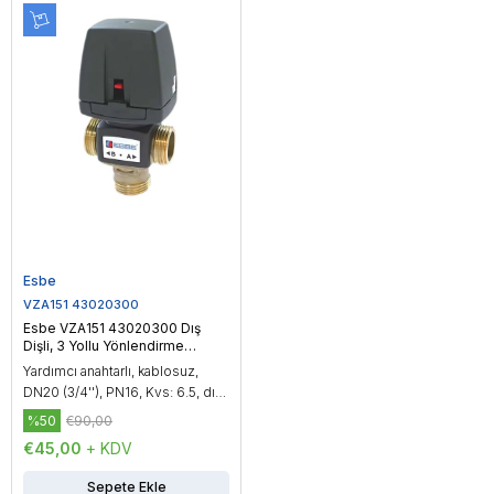
Esbe
VZA151 43020300
Esbe VZA151 43020300 Dış
Dişli, 3 Yollu Yönlendirme
Vanası, DN20 (3/4'')
Yardımcı anahtarlı, kablosuz,
DN20 (3/4''), PN16, Kvs: 6.5, dış
dişli, çalışma sıcaklığı: -20...150
%50
€90,00
°C, On/Off kontrol
€45,00
+ KDV
Sepete Ekle