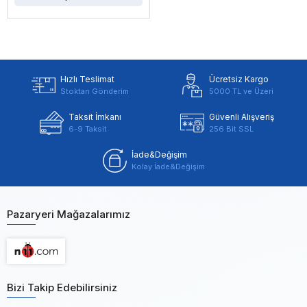
Hızlı Teslimat
Ücretsiz Kargo
Stoktan Gönderim
5000 TL ve Üzeri
Taksit İmkanı
Güvenli Alışveriş
6-9 Taksit
256 Bit SSL
İade&Değişim
Kolay İade&Değişim
Pazaryeri Mağazalarımız
Bizi Takip Edebilirsiniz