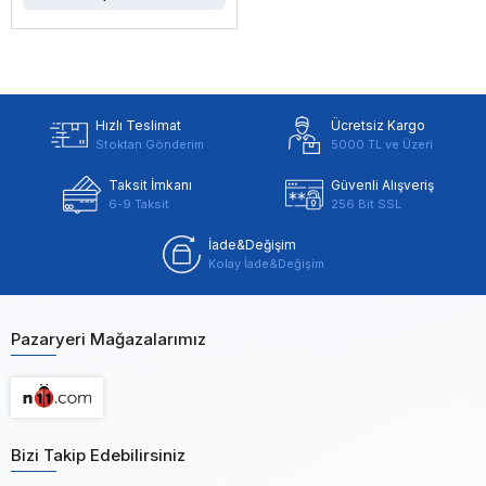
Hızlı Teslimat
Ücretsiz Kargo
Stoktan Gönderim
5000 TL ve Üzeri
Taksit İmkanı
Güvenli Alışveriş
6-9 Taksit
256 Bit SSL
İade&Değişim
Kolay İade&Değişim
Pazaryeri Mağazalarımız
Bizi Takip Edebilirsiniz