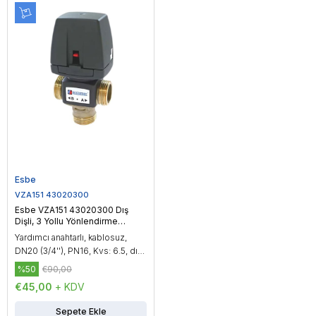
Esbe
VZA151 43020300
Esbe VZA151 43020300 Dış
Dişli, 3 Yollu Yönlendirme
Vanası, DN20 (3/4'')
Yardımcı anahtarlı, kablosuz,
DN20 (3/4''), PN16, Kvs: 6.5, dış
dişli, çalışma sıcaklığı: -20...150
%50
€90,00
°C, On/Off kontrol
€45,00
+ KDV
Sepete Ekle