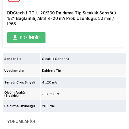
DDCtech I-TT-L-20/200 Daldırma Tip Sıcaklık Sensörü
1/2" Bağlantılı, Aktif 4-20 mA Prob Uzunluğu: 50 mm /
IP65
PDF İNDİR
Sensör Tipi
Sıcaklık Sensörü
Uygulamalar
Daldırma Tip
Sensör Çıkış Sinyali
4...20 mA
Ölçüm Aralığı
-30...150 °C
(Sıcaklık)
Daldırma Uzunluğu
200 mm
YORUMLAR
(0)