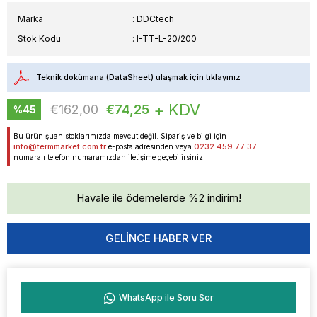
Marka
:
DDCtech
Stok Kodu
I-TT-L-20/200
Teknik dokümana (DataSheet) ulaşmak için tıklayınız
+ KDV
€162,00
€74,25
%
45
İndirim
Bu ürün şuan stoklarımızda mevcut değil. Sipariş ve bilgi için
info@termmarket.com.tr
0232 459 77 37
e-posta adresinden veya
numaralı telefon numaramızdan iletişime geçebilirsiniz
Havale ile ödemelerde %2 indirim!
GELINCE HABER VER
WhatsApp ile Soru Sor