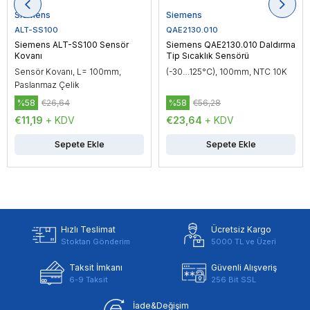
Siemens
Siemens
ALT-SS100
QAE2130.010
Siemens ALT-SS100 Sensör
Siemens QAE2130.010 Daldırma
Kovanı
Tip Sıcaklık Sensörü
Sensör Kovanı, L= 100mm,
(-30…125°C), 100mm, NTC 10K
Paslanmaz Çelik
%58
€26,64
%58
€56,28
€11,19
+ KDV
€23,64
+ KDV
Sepete Ekle
Sepete Ekle
Hızlı Teslimat
Ücretsiz Kargo
Stoktan Gönderim
5000 TL ve Üzeri
Taksit İmkanı
Güvenli Alışveriş
6-9 Taksit
256 Bit SSL
İade&Değişim