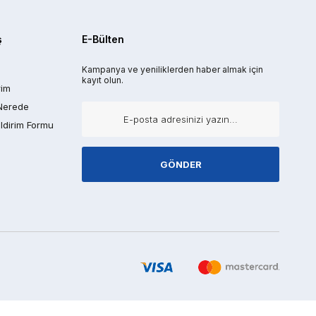
ş
E-Bülten
Kampanya ve yeniliklerden haber almak için
kayıt olun.
rim
Nerede
ldirim Formu
GÖNDER