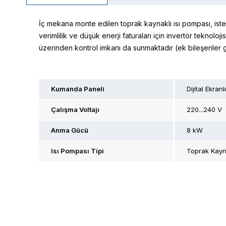
İç mekana monte edilen toprak kaynaklı ısı pompası, isteğ
verimlilik ve düşük enerji faturaları için invertör teknoloji
üzerinden kontrol imkanı da sunmaktadır (ek bileşenler g
Kumanda Paneli
Dijital Ekranlı
Çalışma Voltajı
220...240 V
Anma Gücü
8 kW
Isı Pompası Tipi
Toprak Kayn