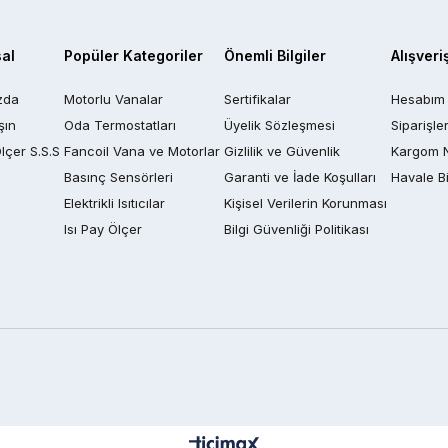
al
Popüler Kategoriler
Önemli Bilgiler
Alışveri
zda
Motorlu Vanalar
Sertifikalar
Hesabım
şın
Oda Termostatları
Üyelik Sözleşmesi
Siparişle
Ölçer S.S.S
Fancoil Vana ve Motorlar
Gizlilik ve Güvenlik
Kargom 
Basınç Sensörleri
Garanti ve İade Koşulları
Havale Bi
Elektrikli Isıtıcılar
Kişisel Verilerin Korunması
Isı Pay Ölçer
Bilgi Güvenliği Politikası