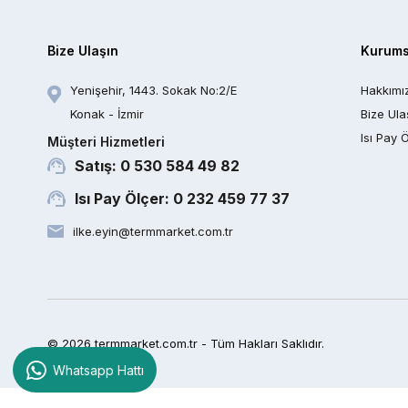
Bize Ulaşın
Kurums
Yenişehir, 1443. Sokak No:2/E
Hakkımı
Konak - İzmir
Bize Ula
Isı Pay 
Müşteri Hizmetleri
Satış: 0 530 584 49 82
Isı Pay Ölçer: 0 232 459 77 37
ilke.eyin@termmarket.com.tr
© 2026 termmarket.com.tr - Tüm Hakları Saklıdır.
Whatsapp Hattı