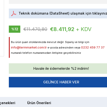
Teknik dokümana (DataSheet) ulaşmak için tıklayını
€8.411,92
+ KDV
€11.470,80
%
12
İndirim
Bu ürün şuan stoklarımızda mevcut değil. Sipariş ve bilgi için
info@termmarket.com.tr
0232 459 77 37
e-posta adresinden veya
numaralı telefon numaramızdan iletişime geçebilirsiniz
Havale ile ödemelerde %2 indirim!
GELINCE HABER VER
enekleri
Ürün Önerileri