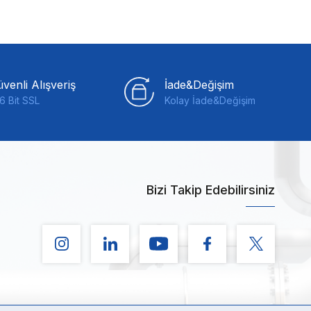
venli Alışveriş
İade&Değişim
6 Bit SSL
Kolay İade&Değişim
Bizi Takip Edebilirsiniz