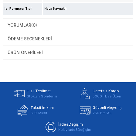
Isı Pompası Tipi
Hava Kaynaklı
YORUMLAR
(0)
ÖDEME SEÇENEKLERI
ÜRÜN ÖNERILERI
Hızlı Teslimat
Ücretsiz Kargo
Stoktan Gönderim
5000 TL ve Üzeri
Taksit İmkanı
Güvenli Alışveriş
6-9 Taksit
256 Bit SSL
İade&Değişim
Kolay İade&Değişim