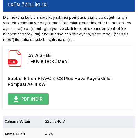
ÜRÜN ÖZELLIKLERI
Dış mekana kurulan hava kaynaklı ısı pompası, ısıtma ve soğutma için
yüksek verimlilik ve düşük enerji faturaları getirir. İnvertör teknolojisi, ev
ağına isteğe bağlı entegrasyon ve akıllı telefon üzerinden kontrol (ek
bileşenler gereklidir) özelliklerine sahiptir. Ayrıca, gece modu ("sessiz
mod") ile daha sessiz bir çalışma sağlar.
DATA SHEET
TEKNİK DOKÜMAN
Stiebel Eltron HPA-O 4 CS Plus Hava Kaynaklı Isı
Pompası A+ 4 kW
PDF İNDİR
Çalışma Voltajı
220...240 V
Anma Gücü
4 kW