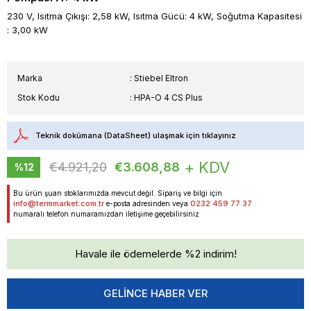
230 V, Isıtma Çıkışı: 2,58 kW, Isıtma Gücü: 4 kW, Soğutma Kapasitesi
: 3,00 kW
Marka
:
Stiebel Eltron
Stok Kodu
HPA-O 4 CS Plus
Teknik dokümana (DataSheet) ulaşmak için tıklayınız
+ KDV
€4.921,20
€3.608,88
%
12
İndirim
Bu ürün şuan stoklarımızda mevcut değil. Sipariş ve bilgi için
info@termmarket.com.tr
0232 459 77 37
e-posta adresinden veya
numaralı telefon numaramızdan iletişime geçebilirsiniz
Havale ile ödemelerde %2 indirim!
GELINCE HABER VER