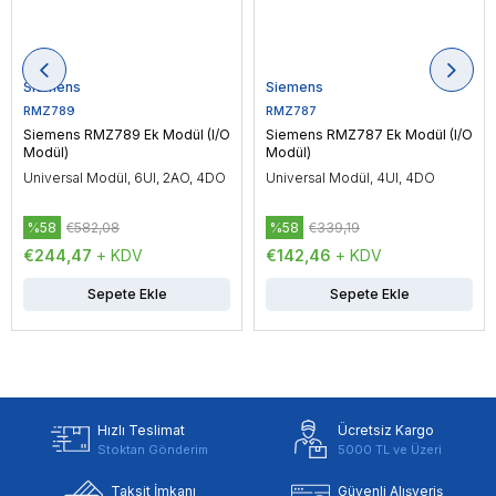
Siemens
Siemens
RMZ789
RMZ787
Siemens RMZ789 Ek Modül (I/O
Siemens RMZ787 Ek Modül (I/O
Modül)
Modül)
Universal Modül, 6UI, 2AO, 4DO
Universal Modül, 4UI, 4DO
%58
€582,08
%58
€339,19
€244,47
+ KDV
€142,46
+ KDV
Sepete Ekle
Sepete Ekle
Hızlı Teslimat
Ücretsiz Kargo
Stoktan Gönderim
5000 TL ve Üzeri
Taksit İmkanı
Güvenli Alışveriş