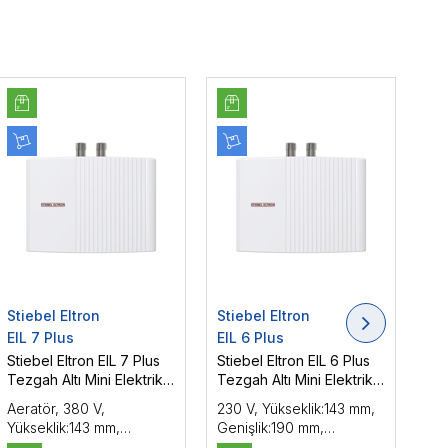
Stiebel Eltron
Stiebel Eltron
Sti
EIL 7 Plus
EIL 6 Plus
EIL
Stiebel Eltron EIL 7 Plus
Stiebel Eltron EIL 6 Plus
Sti
Tezgah Altı Mini Elektrikli
Tezgah Altı Mini Elektrikli
Tez
Ani Şok Su Isıtıcı 7 kW
Ani Şok Su Isıtıcı 6 kW
Ani
Aeratör, 380 V,
230 V, Yükseklik:143 mm,
Aer
Yükseklik:143 mm,
Genişlik:190 mm,
143
Genişlik:190 mm,
Derinlik:82 mm, Enerji
Der