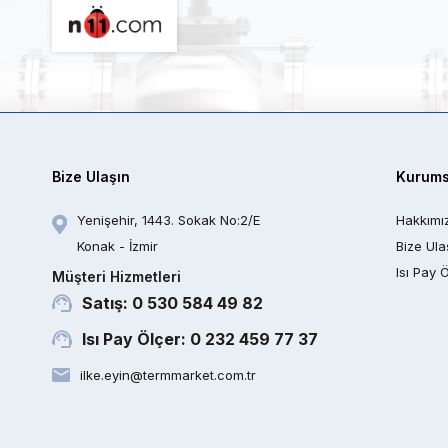
Bize Ulaşın
Kurums
Yenişehir, 1443. Sokak No:2/E
Hakkımı
Konak - İzmir
Bize Ula
Isı Pay 
Müşteri Hizmetleri
Satış: 0 530 584 49 82
Isı Pay Ölçer: 0 232 459 77 37
ilke.eyin@termmarket.com.tr