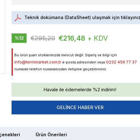
Teknik dokümana (DataSheet) ulaşmak için tıklayını
€216,48
+ KDV
€295,20
%
12
İndirim
Bu ürün şuan stoklarımızda mevcut değil. Sipariş ve bilgi için
info@termmarket.com.tr
0232 459 77 37
e-posta adresinden veya
numaralı telefon numaramızdan iletişime geçebilirsiniz
Havale ile ödemelerde %2 indirim!
GELINCE HABER VER
enekleri
Ürün Önerileri