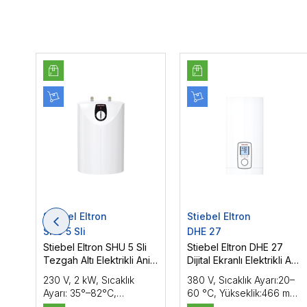
Stiebel Eltron
Stiebel Eltron
SHU 5 Sli
DHE 27
Stiebel Eltron SHU 5 Sli
Stiebel Eltron DHE 27
Tezgah Altı Elektrikli Ani
Dijital Ekranlı Elektrikli Ani
Şok Su Isıtıcı (Elektrikli
Şok Su Isıtıcı 27 kW
230 V, 2 kW, Sıcaklık
380 V, Sıcaklık Ayarı:20–
Termosifon 5 l )
Ayarı: 35°–82°C,
60 °C, Yükseklik:466 mm,
Yükseklik:421 mm,
Genişlik:225 mm,