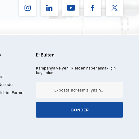
ş
E-Bülten
Kampanya ve yeniliklerden haber almak için
kayıt olun.
rim
Nerede
ldirim Formu
GÖNDER