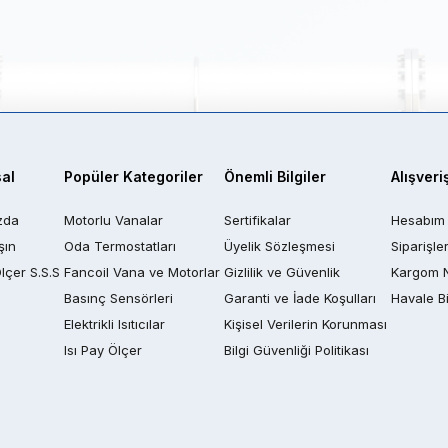
al
Popüler Kategoriler
Önemli Bilgiler
Alışveri
zda
Motorlu Vanalar
Sertifikalar
Hesabım
şın
Oda Termostatları
Üyelik Sözleşmesi
Siparişle
Ölçer S.S.S
Fancoil Vana ve Motorlar
Gizlilik ve Güvenlik
Kargom 
Basınç Sensörleri
Garanti ve İade Koşulları
Havale Bi
Elektrikli Isıtıcılar
Kişisel Verilerin Korunması
Isı Pay Ölçer
Bilgi Güvenliği Politikası