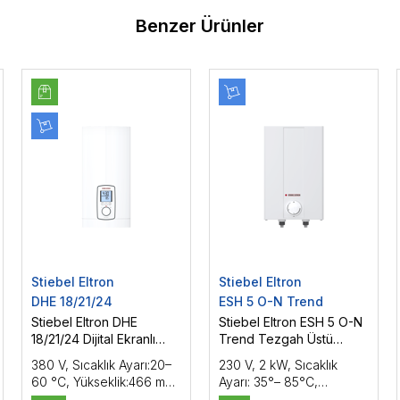
Benzer Ürünler
Stiebel Eltron
Stiebel Eltron
DHE 18/21/24
ESH 5 O-N Trend
Stiebel Eltron DHE
Stiebel Eltron ESH 5 O-N
18/21/24 Dijital Ekranlı
Trend Tezgah Üstü
Elektrikli Ani Şok Su Isıtıcı
Elektrikli Ani Şok Su Isıtıcı
380 V, Sıcaklık Ayarı:20–
230 V, 2 kW, Sıcaklık
18/21/24 kW
(Elektrikli Termosifon 5 l )
60 °C, Yükseklik:466 mm,
Ayarı: 35°– 85°C,
Genişlik:225 mm,
Yükseklik:415 mm,