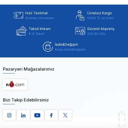
Hızlı Teslimat
Ücretsiz Kargo
Stoktan Gönderim
5000 TL ve Üzeri
Taksit İmkanı
Güvenli Alışveriş
6-9 Taksit
256 Bit SSL
İade&Değişim
Kolay İade&Değişim
Pazaryeri Mağazalarımız
Bizi Takip Edebilirsiniz