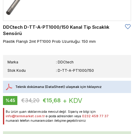
DDCtech D-TT-A-PT1000/150 Kanal Tip Sıcaklık
Sensörü
Plastik Flanşlı 2mt PT1000 Prob Uzunluğu: 150 mm
Marka
:
DDCtech
Stok Kodu
D-TT-A-PT1000/150
Teknik dokümana (DataSheet) ulaşmak için tıklayınız
+ KDV
€34,20
€15,68
%
45
İndirim
Bu ürün şuan stoklarımızda mevcut değil. Sipariş ve bilgi için
info@termmarket.com.tr
0232 459 77 37
e-posta adresinden veya
numaralı telefon numaramızdan iletişime geçebilirsiniz