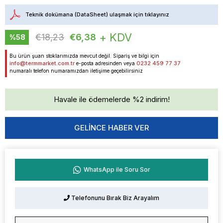
Teknik dokümana (DataSheet) ulaşmak için tıklayınız
+ KDV
€18,23
€6,38
%
58
İndirim
Bu ürün şuan stoklarımızda mevcut değil. Sipariş ve bilgi için
info@termmarket.com.tr
0232 459 77 37
e-posta adresinden veya
numaralı telefon numaramızdan iletişime geçebilirsiniz
Havale ile ödemelerde %2 indirim!
GELINCE HABER VER
WhatsApp ile Soru Sor
Telefonunu Bırak Biz Arayalım