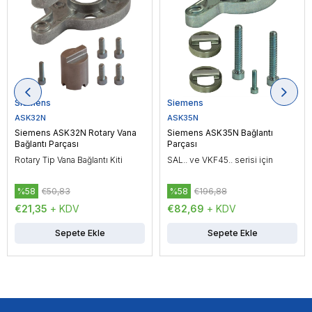
Siemens
Siemens
ASK32N
ASK35N
Siemens ASK32N Rotary Vana
Siemens ASK35N Bağlantı
Bağlantı Parçası
Parçası
Rotary Tip Vana Bağlantı Kiti
SAL.. ve VKF45.. serisi için
%58
€50,83
%58
€196,88
€21,35
+ KDV
€82,69
+ KDV
Sepete Ekle
Sepete Ekle