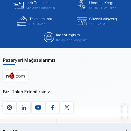
Hızlı Teslimat
Ücretsiz Kargo
Stoktan Gönderim
5000 TL ve Üzeri
Taksit İmkanı
Güvenli Alışveriş
6-9 Taksit
256 Bit SSL
İade&Değişim
Kolay İade&Değişim
Pazaryeri Mağazalarımız
Bizi Takip Edebilirsiniz