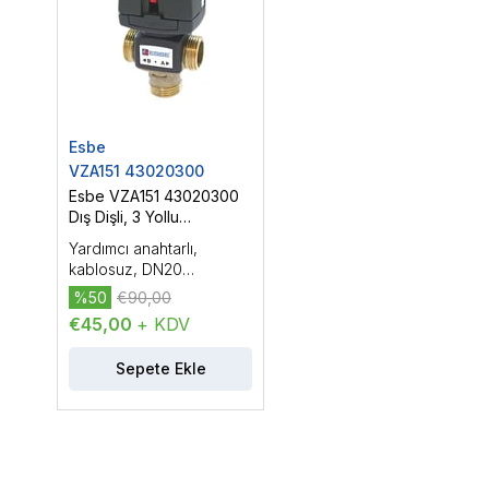
Esbe
VZA151 43020300
Esbe VZA151 43020300
Dış Dişli, 3 Yollu
Yönlendirme Vanası,
Yardımcı anahtarlı,
DN20 (3/4'')
kablosuz, DN20
(3/4''), PN16, Kvs: 6.5, dış
%50
€90,00
dişli, çalışma sıcaklığı:
€45,00
+ KDV
-20...150 °C, On/Off
kontrol
Sepete Ekle