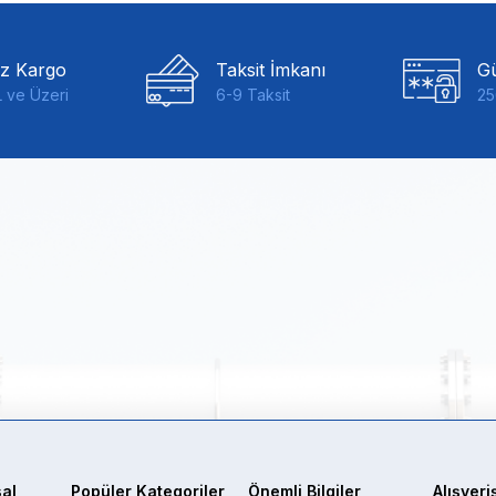
iz Kargo
Taksit İmkanı
Gü
 ve Üzeri
6-9 Taksit
25
al
Popüler Kategoriler
Önemli Bilgiler
Alışveri