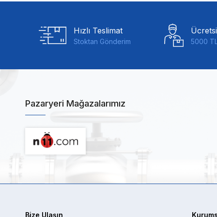
Hızlı Teslimat
Ücrets
Stoktan Gönderim
5000 TL
Pazaryeri Mağazalarımız
Bize Ulaşın
Kurums