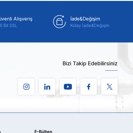
venli Alışveriş
İade&Değişim
6 Bit SSL
Kolay İade&Değişim
Bizi Takip Edebilirsiniz
ş
E-Bülten