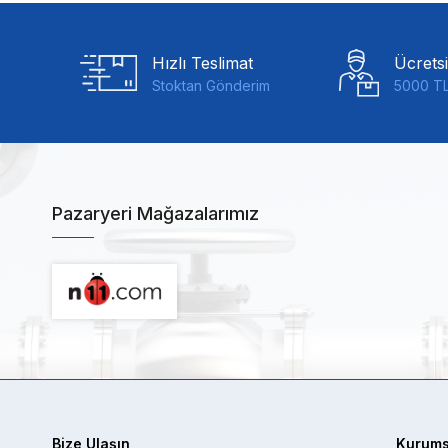
Hızlı Teslimat
Ücrets
Stoktan Gönderim
5000 TL
Pazaryeri Mağazalarımız
Bize Ulaşın
Kurums