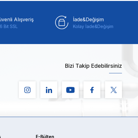
venli Alışveriş
İade&Değişim
6 Bit SSL
Kolay İade&Değişim
Bizi Takip Edebilirsiniz
ş
E-Bülten