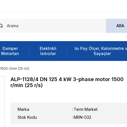
Damper
Elektrikli
Isı Pay Ölçer, Kalorimetre 
Motorları
Isıtıcılar
Sayaçlar
500 r/min (25 r/s)
ALP-1128/4 DN 125 4 kW 3-phase motor 1500
r/min (25 r/s)
Marka
:
Term Market
Stok Kodu
MRN-032