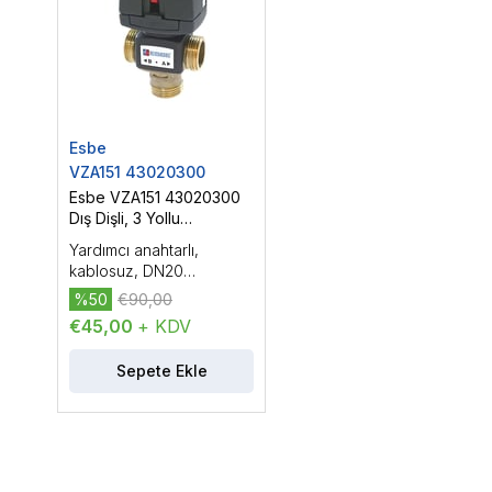
Esbe
VZA151 43020300
Esbe VZA151 43020300
Dış Dişli, 3 Yollu
Yönlendirme Vanası,
Yardımcı anahtarlı,
DN20 (3/4'')
kablosuz, DN20
(3/4''), PN16, Kvs: 6.5, dış
%50
€90,00
dişli, çalışma sıcaklığı:
€45,00
+ KDV
-20...150 °C, On/Off
kontrol
Sepete Ekle