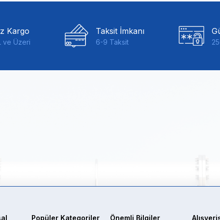
iz Kargo
Taksit İmkanı
Gü
 ve Üzeri
6-9 Taksit
25
al
Popüler Kategoriler
Önemli Bilgiler
Alışveri