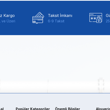
iz Kargo
Taksit İmkanı
Gü
 ve Üzeri
6-9 Taksit
25
al
Popüler Kategoriler
Önemli Bilgiler
Alışveri