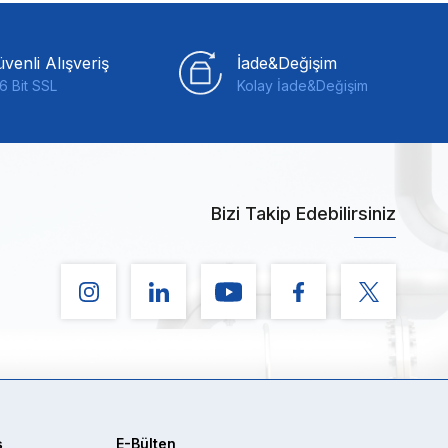
venli Alışveriş
İade&Değişim
6 Bit SSL
Kolay İade&Değişim
Bizi Takip Edebilirsiniz
ş
E-Bülten