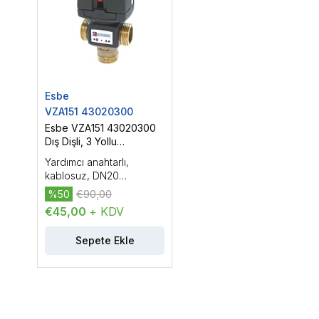
Esbe
VZA151 43020300
Esbe VZA151 43020300
Dış Dişli, 3 Yollu
Yönlendirme Vanası,
Yardımcı anahtarlı,
DN20 (3/4'')
kablosuz, DN20
(3/4''), PN16, Kvs: 6.5, dış
%50
€90,00
dişli, çalışma sıcaklığı:
€45,00
+ KDV
-20...150 °C, On/Off
kontrol
Sepete Ekle