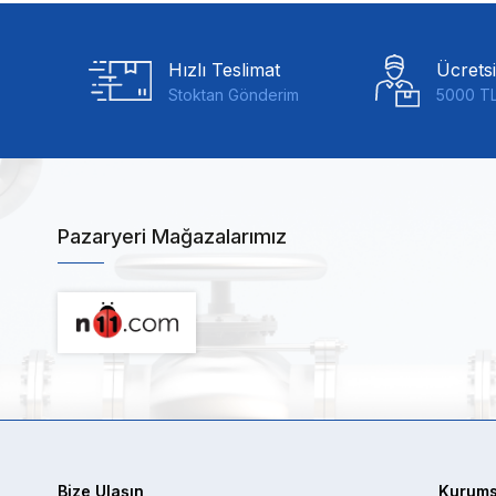
Hızlı Teslimat
Ücrets
Stoktan Gönderim
5000 TL
Pazaryeri Mağazalarımız
Bize Ulaşın
Kurums