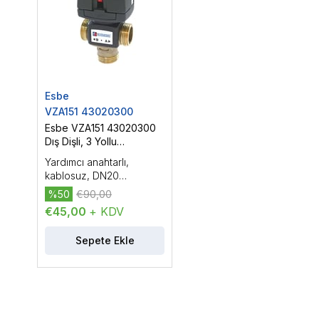
Esbe
VZA151 43020300
Esbe VZA151 43020300
Dış Dişli, 3 Yollu
Yönlendirme Vanası,
Yardımcı anahtarlı,
DN20 (3/4'')
kablosuz, DN20
(3/4''), PN16, Kvs: 6.5, dış
%50
€90,00
dişli, çalışma sıcaklığı:
€45,00
+ KDV
-20...150 °C, On/Off
kontrol
Sepete Ekle