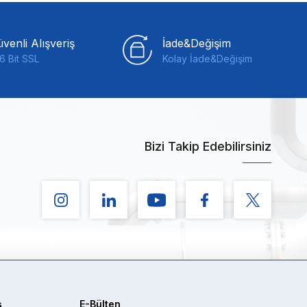
venli Alışveriş
İade&Değişim
6 Bit SSL
Kolay İade&Değişim
Bizi Takip Edebilirsiniz
ş
E-Bülten