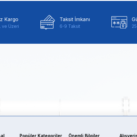
iz Kargo
Taksit İmkanı
Gü
 ve Üzeri
6-9 Taksit
25
al
Popüler Kategoriler
Önemli Bilgiler
Alışveri