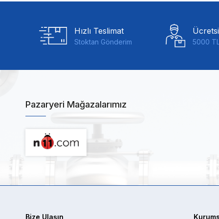
Hızlı Teslimat
Ücrets
Stoktan Gönderim
5000 TL
Pazaryeri Mağazalarımız
Bize Ulaşın
Kurums